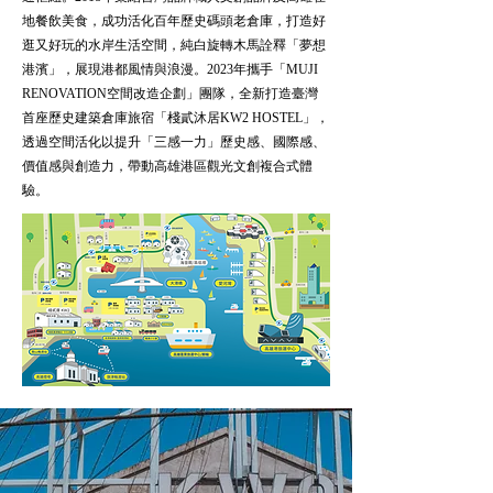
地餐飲美食，成功活化百年歷史碼頭老倉庫，打造好
逛又好玩的水岸生活空間，純白旋轉木馬詮釋「夢想
港濱」，展現港都風情與浪漫。
2023年攜手「MUJI
RENOVATION空間改造企劃」團隊，全新打造臺灣
首座歷史建築倉庫旅宿「棧貳沐居KW2 HOSTEL」，
透過空間活化以提升「三感一力」歷史感、國際感、
價值感與創造力，帶動高雄港區觀光文創複合式體
驗。