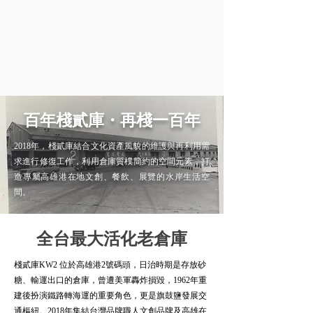
百年棧貳庫・再棧一百年
2018年，棧貳庫結合文化資產風貌的維護與再利用需
求進行修復工作，利用倉庫質樸簡約的空間元素，打
造專屬高雄港在地文創、餐飲、展覽的水岸生活空
間。
全台最大活化老倉庫
棧貳庫KW2 位於高雄港2號碼頭，日治時期是存放砂
糖、輸運出口的倉庫，曾遭美軍轟炸損毀，1962年重
建後扮演鐵路轉海運的重要角色，更是旗鼓鹽發展交
通樞紐。2018年集結台灣品牌職人文創品牌及高雄在