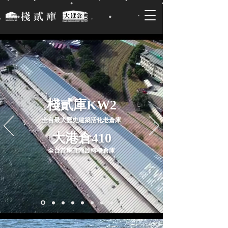
棧貳庫KW2
全台最大歷史建築活化老倉庫
大港倉410
全台首座直臨旋轉橋倉庫