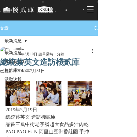
文章
最新消息
mooitw
最新消息
2019年5月19日
讀畢需時 1 分鐘
總統蔡英文造訪棧貳庫
大港倉410
棧貳庫KW2
已更新：
2019年7月31日
活動速報
名人帶路
2019年5月19日
總統蔡英文 造訪棧貳庫
品嘗三鳳中街老字號超大食品多汁肉乾
PAO PAO FUN 阿里山豆御香莊園 手沖