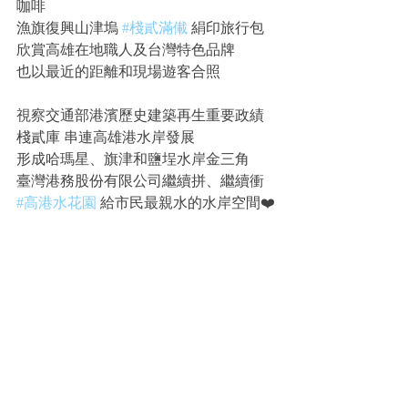
咖啡
漁旗復興山津塢 
#棧貳滿儎
 絹印旅行包
欣賞高雄在地職人及台灣特色品牌
也以最近的距離和現場遊客合照
視察交通部港濱歷史建築再生重要政績
棧貳庫 串連高雄港水岸發展
形成哈瑪星、旗津和鹽埕水岸金三角
臺灣港務股份有限公司繼續拼、繼續衝
#高港水花園
 給市民最親水的水岸空間❤️