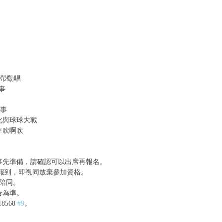
歡樂帶動唱
故事
故事
變萬化與球球大戰
風車吹啊吹
需事先準備，請確認可以出席再報名。
繳費報到，即視同放棄參加資格。
長陪同。
告為準。
568 
#9
。