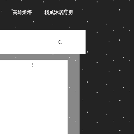
高雄燈塔
棧貳沐居訂房