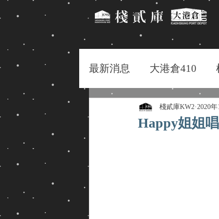
最新消息
大港倉410
棧貳庫KW2
2020
Happy姐姐