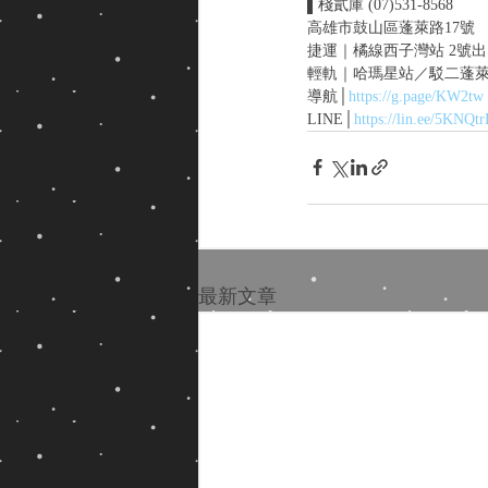
▌棧貳庫 (07)531-8568
高雄市鼓山區蓬萊路17號
捷運｜橘線西子灣站 2號
輕軌｜哈瑪星站／駁二蓬
導航│
https://g.page/KW2tw
LINE│
https://lin.ee/5KNQt
最新文章