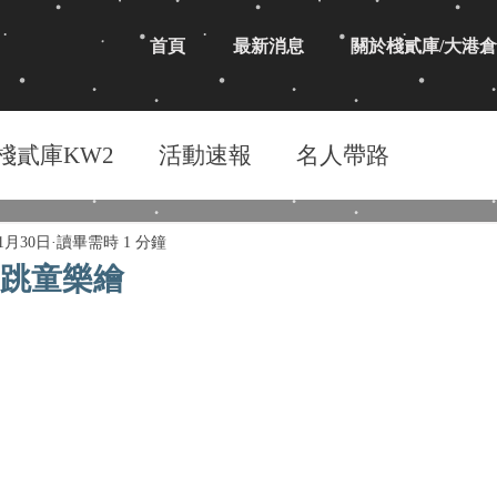
首頁
最新消息
關於棧貳庫/大港倉
棧貳庫KW2
活動速報
名人帶路
年1月30日
讀畢需時 1 分鐘
唱跳童樂繪