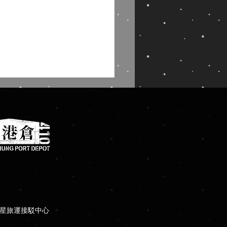
倉9│VOLARE 飛行驗體
館
瑪星旅運接駁中心