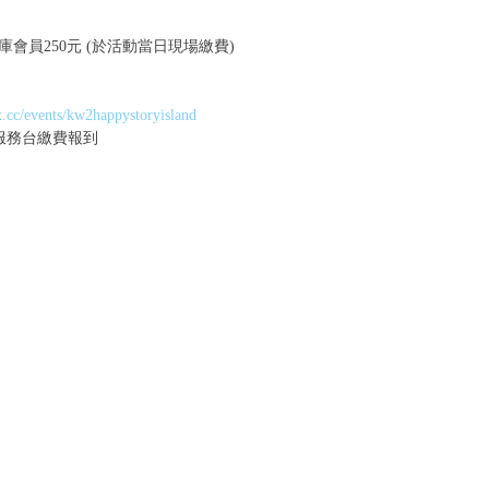
庫會員250元 (於活動當日現場繳費)
x.cc/events/kw2happystoryisland
F服務台繳費報到