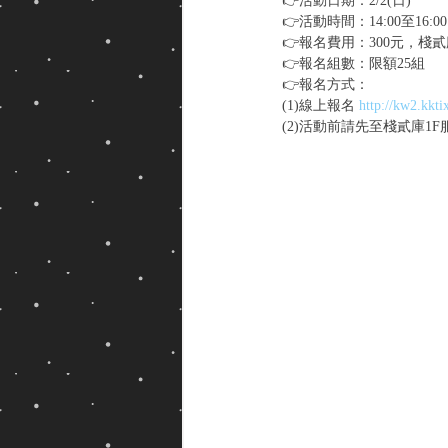
👉活動日期：2/2(日)
👉活動時間：14:00至16:00
👉報名費用：300元，棧貳
👉報名組數：限額25組
👉報名方式：
(1)線上報名 
http://kw2.kkti
(2)活動前請先至棧貳庫1