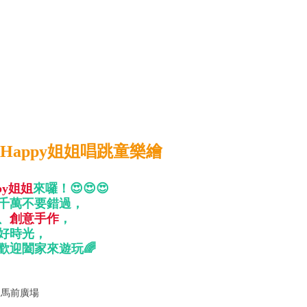
 Happy姐姐唱跳童樂繪
py姐姐
來囉！😍😍😍
千萬不要錯過，
、
創意手作
，
好時光，
歡迎闔家來遊玩
🌈
木馬前廣場