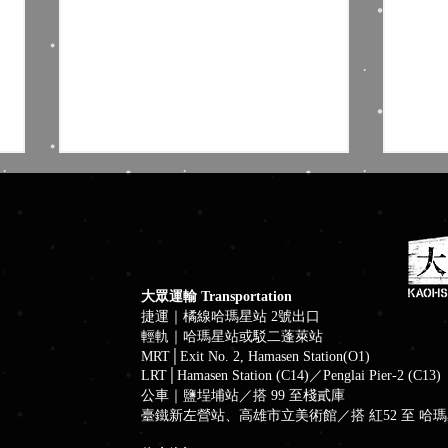
大眾運輸 Transportation
捷運｜橘線哈瑪星站 2號出口
輕軌｜哈瑪星站或駁二蓬萊站
藍色狂想╳棧貳庫南風 Blues
大港
MRT│Exit No. 2, Hamasen Station(O1)
周六港濱音樂夜
主題
LRT│Hamasen Station (C14)／Penglai Pier-2 (C13)
公車｜鹽埕埔站／搭 99 至棧貳庫
臺鐵新左營站、高雄市立美術館／搭 紅52 至 哈