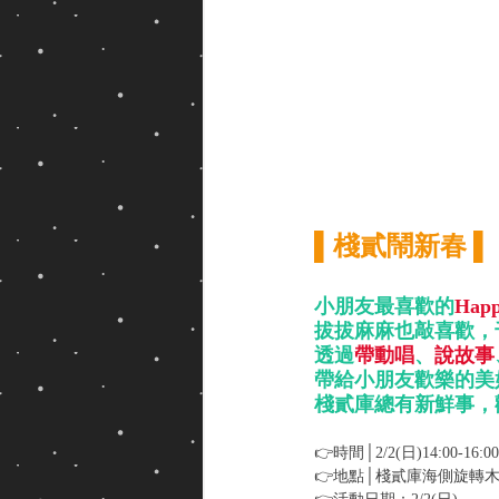
▌棧貳鬧新春 ▌
小朋友最喜歡的
Hap
拔拔麻麻也敲喜歡，
透過
帶動唱
、
說故事
帶給小朋友歡樂的美
棧貳庫總有新鮮事，
👉時間│2/2(日)14:00-16:00
👉地點│棧貳庫海側旋轉