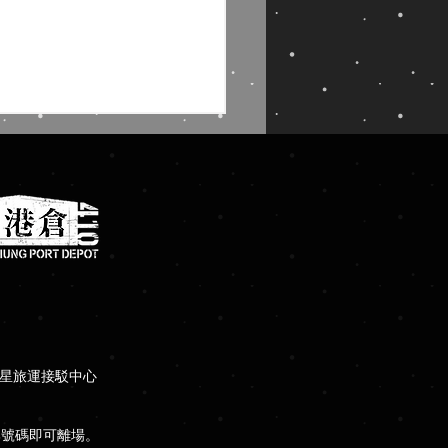
小樹市集 4/11㊅-4/12㊐
瑪星旅運接駁中心
牌號碼即可離場。