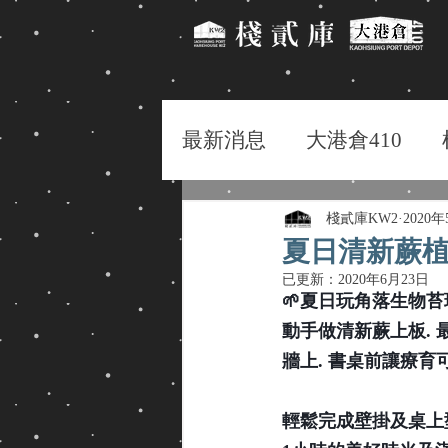
最新消息
大港倉410
棧貳庫KW2
2020
夏日清新蕨
已更新：
2020年6月23日
🌱夏日玩角落生物苔
動手做清新蕨上板. 
牆上. 書桌前讓療育可
輕鬆完成壁掛及桌上型