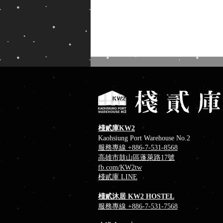
棧貳庫KW2
Kaohsiung Port Warehouse No.2
服務專線 +886-7-531-8568
藍色狂想╳棧貳庫南風 Blues
高雄市鼓山區蓬萊路17號
周六港濱音樂夜
fb
.com/KW2tw
​棧貳庫 LINE
棧貳沐居 KW2 HOSTEL
服務專線 +886-7-531-7568