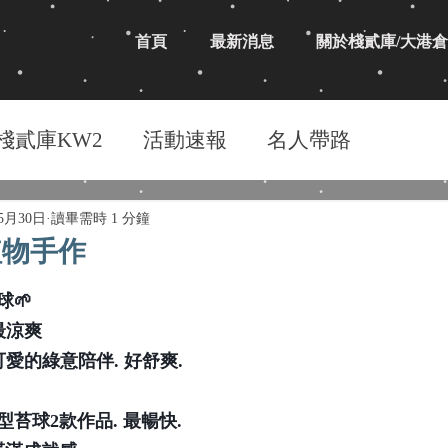
首頁
最新消息
關於棧貳庫/大港倉
棧貳庫KW2
活動速報
名人帶路
年5月30日
讀畢需時 1 分鐘
植物手作
球🌱
最涼爽
愛的綠意陪伴. 好舒爽. 
苔球2款作品. 最暢快. 