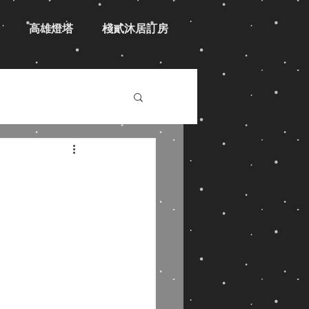
高雄燈塔
棧貳沐居訂房