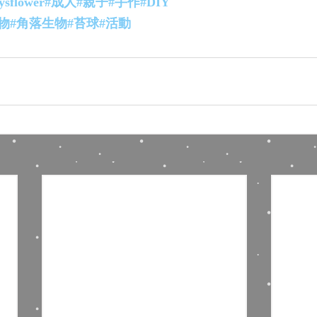
ysflower
#成人
#親子
#手作
#DIY
物
#角落生物
#苔球
#活動