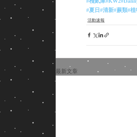
#棧貳庫
#KW2
#Dann
#夏日
#清新
#蕨類
#植
活動速報
最新文章