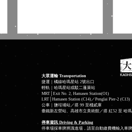
大眾運輸 Transportation
捷運｜橘線哈瑪星站 2號出口
輕軌｜哈瑪星站或駁二蓬萊站
棧貳庫
高雄輪船｜2026小小船長‧
MRT│Exit No. 2, Hamasen Station(O1)
FUN暑假‧體驗營
LRT│Hamasen Station (C14)／Penglai Pier-2 (C13)
公車｜鹽埕埔站／搭 99 至棧貳庫
臺鐵新左營站、高雄市立美術館／搭 紅52 至 哈
停車資訊 Driving & Parking
停車場採車牌辨識進場，請至自動繳費機輸入車