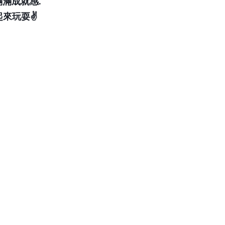
滿成就感. 
起來玩耍✌