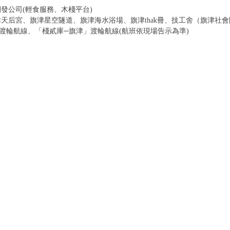
發公司(輕食服務、木棧平台)
天后宮、旗津星空隧道、旗津海水浴場、旗津tha̍k冊、技工舍（旗津社
渡輪航線、「棧貳庫─旗津」渡輪航線(航班依現場告示為準)