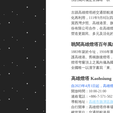
古蹟高雄燈塔經交通部航
化再利用，
111年9月8日
賞西灣夕照、高雄港景、
份有限公司合作，在高雄
營造更親民、多元及活化
眺閱高雄燈塔百年風
1883年築於今址，19
護高雄港。舊稱旗後燈塔
燈塔穹窿頂上之風向儀為
全國唯一以漢字書寫「東
高雄燈塔 Kaohsiung L
自2023年4月1日起，高
開放時間：10:00-21:00
連絡電話：+886-7-571-502
導航地址：
高雄市旗津區旗
自行開車：高雄燈塔停車
權管單位：交通部航港局