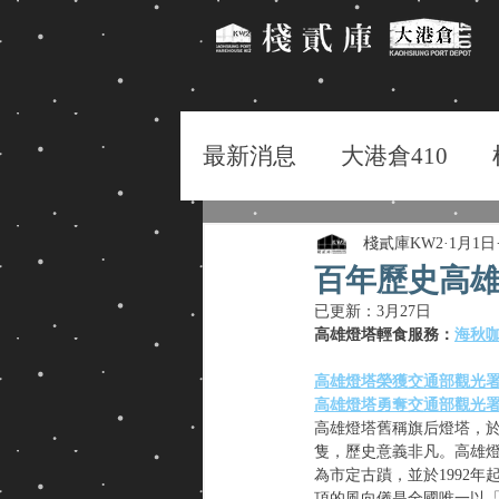
最新消息
大港倉410
棧貳庫KW2
1月1日
百年歷史高雄
已更新：
3月27日
高雄燈塔輕食服務：
海秋咖啡 
高雄燈塔榮獲交通部觀光署20
高雄燈塔勇奪交通部觀光署
高雄燈塔舊稱旗后燈塔，於
隻，歷史意義非凡。高雄燈
為市定古蹟，並於1992
頂的風向儀是全國唯一以