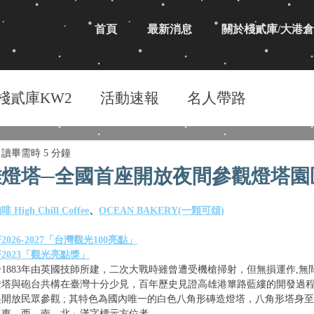
首頁
最新消息
關於棧貳庫/大港倉
棧貳庫KW2
活動速報
名人帶路
讀畢需時 5 分鐘
燈塔─全國首座開放夜間參觀燈塔園
High Chill Coffee
、
OCEAN BAKERY(一顆可頌)
26-2027「台灣觀光100亮點」
2023「觀光亮點獎」
1883年由英國技師所建，二次大戰時雖曾遭受機槍掃射，但無損運作,無
塔與砲台共構在臺灣十分少見，百年歷史見證高雄港篳路藍縷的開發過程 ; 
年起開放民眾參觀 ; 其特色為國內唯一的白色八角形磚造燈塔，八角形塔身
「東、西、南、北」漢字標示方位者。