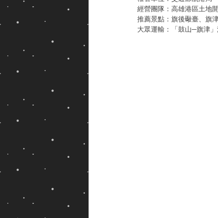
經營團隊：高雄港區土地開
推薦景點：旗後礮臺、旗津
大眾運輸：「鼓山─旗津」