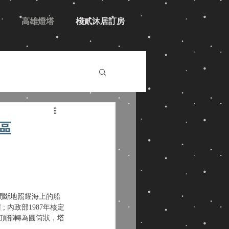
高雄燈塔
棧貳沐居訂房
區
間斷地照耀海上的船
內政部1987年核定
至頂部轉為圓筒狀，塔