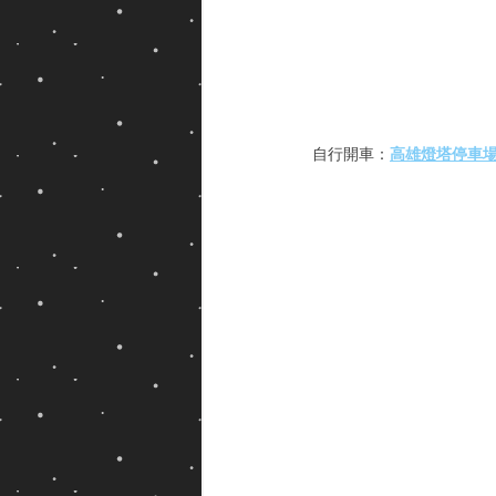
自行開車：
高雄燈塔停車