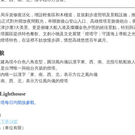
港局斥資修復活化，增設輕食區和木棧道，並規劃步道照明及景觀設施，
(四)正式對外開放夜間觀光，
串聯旗後山登山入口、高雄燈塔至旗後砲台，
旗津沙灘3大美景。更是俯瞰大船入港及燦爛金色夕照的絕佳景點，特別與
燈塔園區提供特色餐飲、文創小物及文史展覽「燈塔守：守護海上導航之
的燈塔特色，在這裡不妨放慢步調，懷想高雄悠悠百年歲月。
貌
16年重建為現今白色八角造型，圓頂風向儀以漢字東、西、南、北指引航船旅
，是台灣唯一與砲台共築的燈塔。
國內唯一以漢字「東、南、西、北」表示方位之風向儀
、南、西、北」表示方位風向儀的燈塔
ighthouse
雄燈塔每日均開放參觀。
1
下巷34號
場（車位有限）