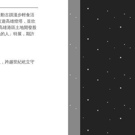
推動古蹟漫步輕食活
夜遊高雄燈塔，並欣
高雄港區土地開發股
光的人」特展，期許
人，跨越世紀屹立守