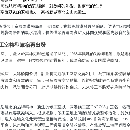
對高雄城市精神的深刻理解、對故鄉的熱愛、對夢想的堅持，
滿掌聲鼓勵的安頓地方，高雄新城市門面由此誕生！
高港候工室原為港務局員工候船處，乘載高雄港發展的縮影。透過市府規
，蛻變為嶄新的親水港灣，將舊碼頭再造為高雄人休閒娛樂和歷史教育的
工室轉型旅宿再出發
室」，矗立於高雄港畔已超過半世紀，1968年興建的3層樓建築，原是
後改為員工宿舍，吹熄燈號後閒置多年，成為高雄港發展的歷史軌跡。
棧貳庫、大港橋開發後，計畫將高港候工室活化再利用。為了讓旅客體驗
設有澡堂和食堂的候工室，保留原有空間結構，以旅宿功能結合商業再生
鉑舍旅」承崗開發公司，於近期舉行簽約儀式。未來候工室將變身為時尚
活理念的品牌精神，新生的候工室以「高港候工室˙PAPO’A」定名，名
高港及旅客鼓勵喝采。根據規劃，候工室地上3層保留原貌整修活化，於旅
，融入在地文化元素營造優雅時代感，空間規劃30%作為商業用途，70
蔭平台，以此融和基地與駁二周邊展演空間的邊界。有鑑於駁二特區遮蔭