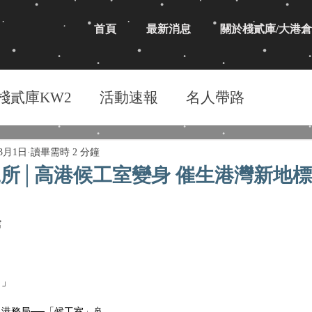
首頁
最新消息
關於棧貳庫/大港倉
棧貳庫KW2
活動速報
名人帶路
年3月1日
讀畢需時 2 分鐘
候工所│高港候工室變身 催生港灣新地標
館
力」
港務局──「候工室」🚢