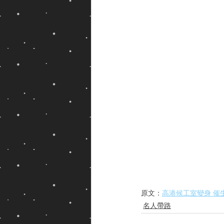
原文：
高港候工室變身 催
名人帶路