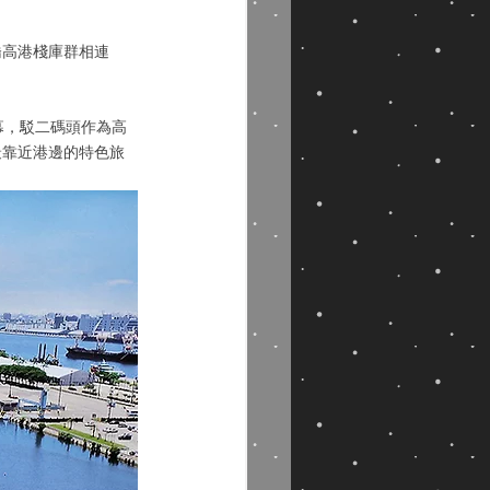
橋高港棧庫群相連
幕，駁二碼頭作為高
最靠近港邊的特色旅