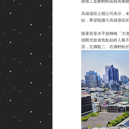
除候工室鄰輕軌區既有圍
高雄港區土開公司表示，
結，希望能擴大高雄港區
隨著首座水平旋轉橋「大港
雄觀光旅遊焦點始終人氣
宿，左擁駁二、右擁輕軌