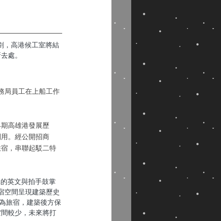
劃，高港候工室將結
新去處。
港務局員工在上船工作
早期高雄港發展歷
利用。經公開招商
旅宿，串聯起駁二特
稱的英文與拍手鼓掌
宿空間呈現建築歷史
%為旅宿，建築後方保
空間較少，未來將打