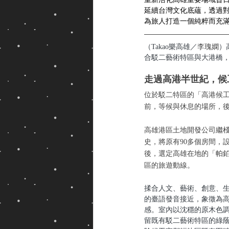
延續台灣文化底蘊，透過
為旅人打造一個純粹而充
（Takao樂高雄／
李瑰嫻
）
合駁二藝術特區與大港橋
走過高港半世紀，候
位於駁二特區的「高港候工
前，等候與休息的場所，
高雄港區土地開發公司繼
史，將原有90多個房間，
後，選定高雄在地的「帕
區的旅遊動線。
揉合人文、藝術、創意、生
的臺語發音接近，象徵為
感。室內以沈穩的原木色調
留既有駁二藝術特區的綠