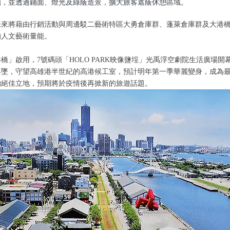
牆，並透過鋪面、燈光及綠蔭造景，擴大旅客遮蔭休憩區域。
未來將藉由行銷活動與周邊駁二藝術特區大勇倉庫群、蓬萊倉庫群及大港
的人文藝術量能。
橋」啟用，7號碼頭「HOLO PARK映像鹽埕」光禹浮空劇院生活廣場開
不墜，守望高雄港半世紀的高港候工室，預計明年第一季華麗變身，成為
的絕佳立地，預期將於疫情後再掀新的旅遊話題。