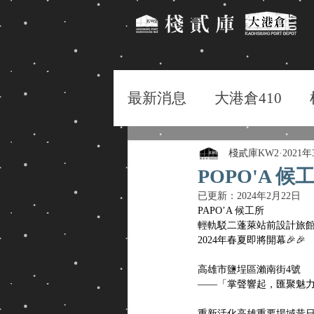
最新消息
大港倉410
棧貳庫KW2
2021
POPO'A 
已更新：
2024年2月22日
PAPO’A 候工所
輕軌駁二蓬萊站前設計旅
2024年春夏即將開幕🎉🎉
高雄市鹽埕區瀨南街4號
——「掌聲響起，匯聚魅
重新活化高雄重要場域昔日