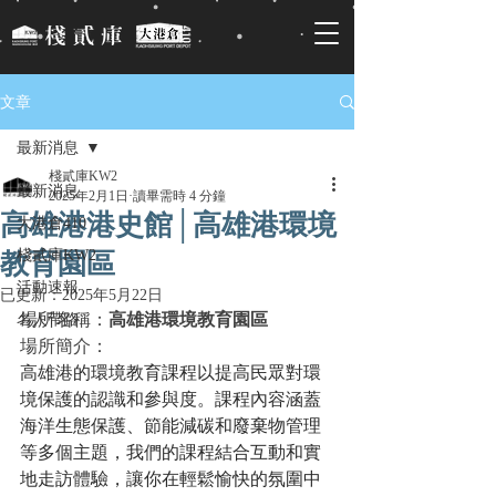
文章
最新消息
棧貳庫KW2
最新消息
2025年2月1日
讀畢需時 4 分鐘
高雄港港史館│高雄港環境
大港倉410
棧貳庫KW2
教育園區
活動速報
已更新：
2025年5月22日
場所名稱：
高雄港環境教育園區
名人帶路
場所簡介：
高雄港的環境教育課程以提高民眾對環
境保護的認識和參與度。課程內容涵蓋
海洋生態保護、節能減碳和廢棄物管理
等多個主題，我們的課程結合互動和實
地走訪體驗，讓你在輕鬆愉快的氛圍中