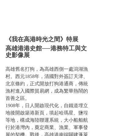
《我在高港時光之間》特展
高雄港港史館──港務特工與文
史影像展
高雄舊名打狗，為高雄西側一處潟湖漁
村。西元1858年，清國對外簽訂天津、
北京條約，正式開放打狗港通商，傳統
漁村進入國際貿易網，成為繁華熱鬧的
首善之區。
1908年，日人開啟現代化，自鐵道埋立
地後開啟築港新頁，填起哈瑪星、鹽埕
等地，構成海陸聯運系統，大小船舶航
行於港灣內，奠定商業、漁業、軍事發
展的契機。戰後，高雄港南端闢建蓬萊