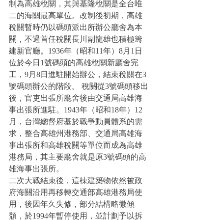
制為高雄稅關，其與基隆稅關是全台唯
二的海關最高單位。改制後初期，高雄
稅關暫時仍以碼頭派出所辦公廳舍為本
關，不過首任稅關長川副龍雄也積極籌
建新官廳。1936年（昭和11年）8月1日
位於今日1號碼頭的高雄稅關新廳舍完
工，9月8日進駐開始辦公，結束稅關在3
號碼頭辦公的階段。 稅關從3號碼頭移出
後，官吏出張所廳舍後由交通局高雄海
事出張所進駐。1943年（昭和18年）12
月，台灣總督府基於戰爭動員體系的需
求，整合高雄州港務部、交通局高雄海
事出張所和高雄稅關等單位而成為高雄
港務局，其主要廳舍就是原3號碼頭的高
雄海事出張所。
二次大戰結束後，這棟建築物依然被政
府海關沿用再移轉交通部高雄港務局使
用，後因年久失修，部分結構略微傾
頹，於1994年暫停使用，並計劃予以拆