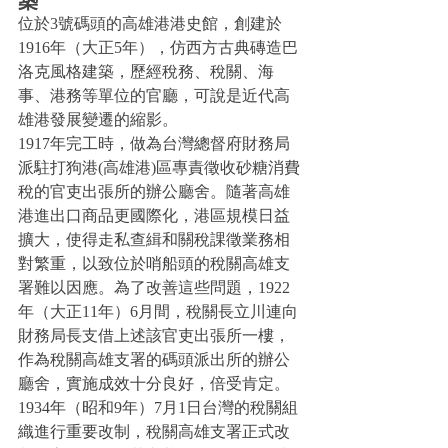
築
位於3號碼頭的高雄港港史館，創建於
1916年（大正5年），仿西方古典磚造巴
洛克風格建築，歷經稅務、稅關、海
事、港務等單位的官廳，可說是近代高
雄港發展變遷的縮影。 
1917年完工時，做為台灣總督府財務局
派駐打狗港(高雄港)區專責徵收砂糖消費
稅的官吏出張所的辦公廳舍。隨著高雄
港進出口商品更國際化，港區規模日益
擴大，使得走私查緝和關稅課徵業務相
對繁重，以致位於哨船頭的稅關高雄支
署難以因應。為了改善這些問題，1922
年（大正11年）6月間，稅關長立川連向
財務局長支借上述該官吏出張所一樓，
作為稅關高雄支署的碼頭派出所的辦公
廳舍，實施成效十分良好，倍受肯定。
1934年（昭和9年）7月1日台灣的稅關組
織進行重要改制，稅關高雄支署正式改