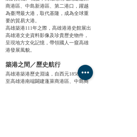
商港區、中島新港區、第二港口，躍越
為臺灣最大港，取代基隆，成為全球重
要的貿易大港。
高雄築港111年之際，高雄港港史館展出
高雄港文史資料影像及珍貴歷史物件，
呈現地方文化記憶，帶領國人一窺高雄
港發展風貌。
築港之間／歷史航行
高雄港築港歷史淵遠，自西元1858年直
至高雄港南端闢建蓬萊商港區、中島商
港區、第二港口、過港隧道，躍越為臺
灣最大港，成為全球重要的貿易大港。
仕事之間／辦公日誌
過往至今，曾經鮮明的種種港邊景象，
由高雄港望去遼闊海景，大小船隻緩慢
比鄰靠岸；碼頭邊港務人忙碌於船務的