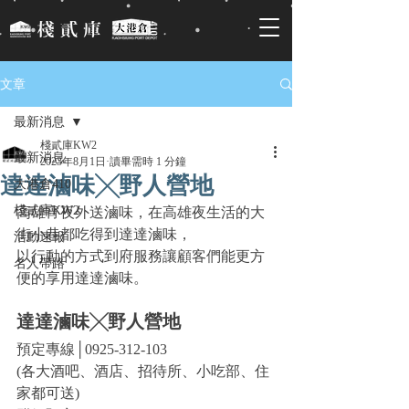
文章
最新消息
棧貳庫KW2
最新消息
2023年8月1日
讀畢需時 1 分鐘
達達滷味╳野人營地
大港倉410
棧貳庫KW2
高雄宵夜外送滷味，在高雄夜生活的大
街小巷都吃得到達達滷味，
活動速報
以行動的方式到府服務讓顧客們能更方
名人帶路
便的享用達達滷味。
達達滷味╳野人營地
預定專線│0925-312-103
(各大酒吧、酒店、招待所、小吃部、住
家都可送)