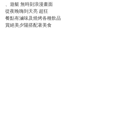
、遊艇 無時刻浪漫畫面
從夜晚嗨到天亮 超狂
餐點有滷味及燒烤各種飲品
賞絕美夕陽搭配著美食