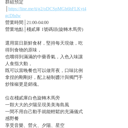
群組預定
│
https://line.me/ti/g2/oDCSpMGh6hFLKyt4
gcDhdw
營業時間│21:00-04:00
營業地點│棧貳庫 1號碼頭(旋轉木馬旁)
選用當日新鮮食材，堅持每天現做，吃
得到食物的原味，
也嚐得到滿滿的中藥香氣，入色入味讓
人食指大動，
既可以當晚餐也可以做宵夜，口味比例
拿捏的剛剛好，配上秘制醬汁與獨門手
炒辣椒更是銷魂。
位在棧貳庫白色旋轉木馬旁
一顆大大的夕陽呈現美美海島風
一間不用自己動手就能輕鬆的充滿儀式
感野餐
享受音樂、營火、夕陽、星空