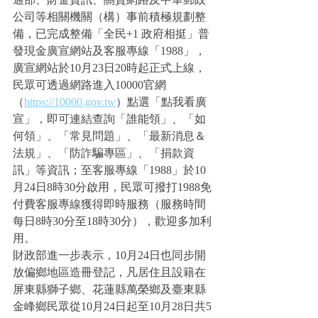
公司等相關機關（構）事前積極規劃整
備，已完成整備「全民+1 政府相挺」普
發現金廣宣網站及客服專線「1988」，
廣宣網站於10月23日20時起正式上線，
民眾可透過網路進入10000官網
（
https://10000.gov.tw
）點選「點我看廣
宣」，即可連結查詢「誰能領」、「如
何領」、「常見問題」、「最新消息＆
法規」、「防詐騙專區」、「捐款資
訊」等資訊；至客服專線「1988」於10
月24日8時30分啟用，民眾可撥打1988免
付費客服專線獲得即時服務（服務時間
每日8時30分至18時30分），歡迎多加利
用。
財政部進一步表示，10月24日也同步開
放偏鄉地區造冊登記，凡居住且設籍在
屏東縣獅子鄉、花蓮縣萬榮鄉及臺東縣
金峰鄉民眾從10月24日起至10月28日共5