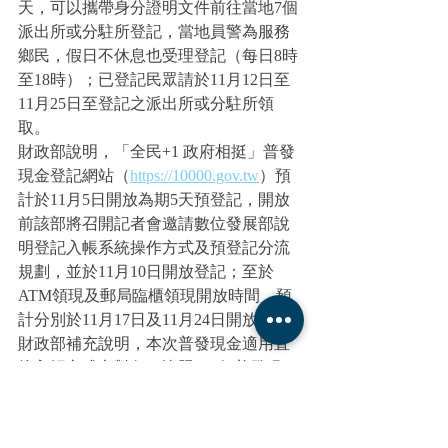
天，可以攜帶身分證明文件前往當地7個
派出所或分駐所登記，當地員警為服務
鄉民，假日不休息也受理登記（每日8時
至18時）；已登記民眾請於11月12日至
11月25日至登記之派出所或分駐所領
取。
財政部說明，「全民+1 政府相挺」普發
現金登記網站（
https://10000.gov.tw
）預
計於11月5日開放為期5天預登記，開放
前該部將召開記者會邀請數位發展部說
明登記入帳系統操作方式及預登記分流
規劃，並於11月10日開放登記；至於
ATM領現及郵局臨櫃領現開放時間，預
計分別於11月17日及11月24日開放。
財政部補充說明，本次普發現金適用直
接入帳方式之對象，比照112年普發現
金，包含勞保年金、災保年金、國民年
金（含原住民給付）、老農津貼、農民
退休儲金、勞工退休金之月退休金、身