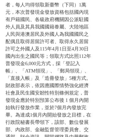
者，每人均得領取新臺幣（下同）1萬
元，本次普發現金發放資格包括國內現
有戶籍國民、各級政府機關因公派駐國
外人員及其具我國國籍眷屬、大陸地區
人民與港澳居民及外國人為我國國民之
配偶且取得居留許可者、取得永久居留
許可之外國人及115年4月1日至4月30日
國內出生之國民等；領取方式比照112年
普發現金6,000元方式，採「登記入
帳」、「ATM領現」、「郵局領現」、
「直接入帳」及「造冊發放」5種方式。
財政部表示，依因應國際情勢強化經濟
社會及民生國安韌性特別條例規定，普
發現金應於特別預算公布後 1 個月內開
始執行發放作業，並於7個月內發放完
畢。為達成1個月內開始發放之目標，在
行政院秘書長帶領下，該部、數位發展
部、內政部、金融監督管理委員會、交
通部、財金資訊、關貿網路及中華郵政