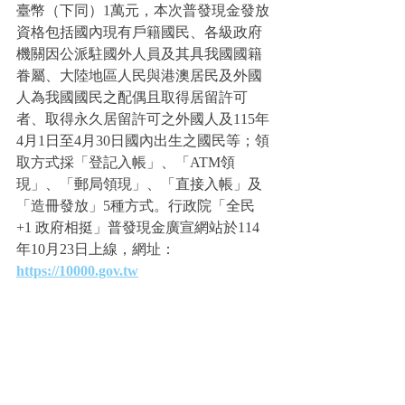
臺幣（下同）1萬元，本次普發現金發放
資格包括國內現有戶籍國民、各級政府
機關因公派駐國外人員及其具我國國籍
眷屬、大陸地區人民與港澳居民及外國
人為我國國民之配偶且取得居留許可
者、取得永久居留許可之外國人及115年
4月1日至4月30日國內出生之國民等；領
取方式採「登記入帳」、「ATM領
現」、「郵局領現」、「直接入帳」及
「造冊發放」5種方式。行政院「全民
+1 政府相挺」普發現金廣宣網站於114
年10月23日上線，網址：
https://10000.gov.tw