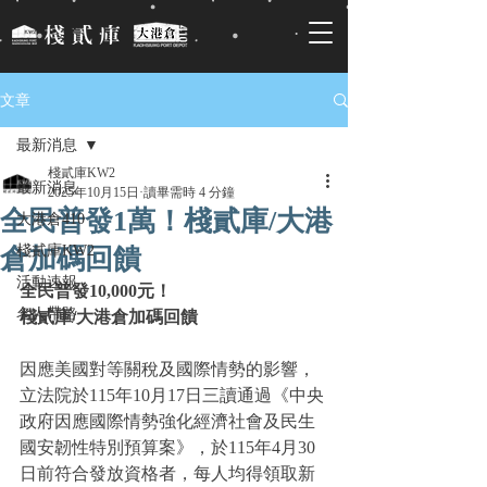
文章
最新消息
棧貳庫KW2
最新消息
2025年10月15日
讀畢需時 4 分鐘
全民普發1萬！棧貳庫/大港
大港倉410
棧貳庫KW2
倉加碼回饋
活動速報
全民普發10,000元！
名人帶路
棧貳庫/大港倉加碼回饋
因應美國對等關稅及國際情勢的影響，
立法院於115年10月17日三讀通過《中央
政府因應國際情勢強化經濟社會及民生
國安韌性特別預算案》，於115年4月30
日前符合發放資格者，每人均得領取新