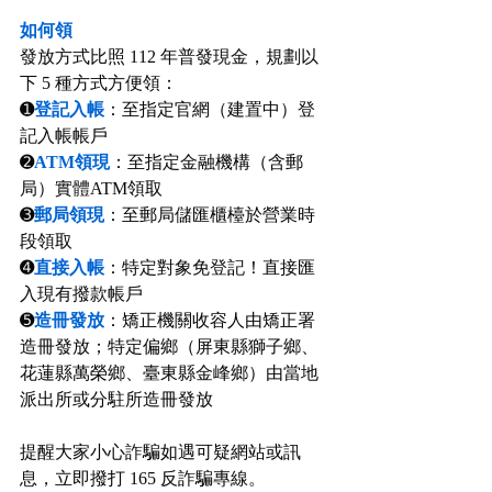
⠀⠀
如何領
發放方式比照 112 年普發現金，規劃以
下 5 種方式方便領：
➊
登記入帳
：至指定官網（建置中）登
記入帳帳戶
➋
ATM領現
：至指定金融機構（含郵
局）實體ATM領取
➌
郵局領現
：至郵局儲匯櫃檯於營業時
段領取
➍
直接入帳
：特定對象免登記！直接匯
入現有撥款帳戶
➎
造冊發放
：矯正機關收容人由矯正署
造冊發放；特定偏鄉（屏東縣獅子鄉、
花蓮縣萬榮鄉、臺東縣金峰鄉）由當地
派出所或分駐所造冊發放
⠀⠀
提醒大家小心詐騙如遇可疑網站或訊
息，立即撥打 165 反詐騙專線。