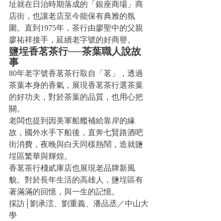
址就在日治時期落成的「銀座商場」商
店街，也讓老店至今能保有典雅的氛
圍。直到1975年，茶行由廖聖中的父親
廖祐祥接手，延續老字號的好商譽。
鹽埕香茗茶行──茶葉職人說故
事
80年老字號香茗茶行取自「茗」，透過
茶葉本身的香氣，展現香茗茶行選茶葉
的好功夫，對於茶葉的品質，也用心把
關。
老闆也提到因美軍船艦補給靠岸的緣
故，國外水手下船後，直奔七賢路酒吧
街消費，夜晚與白天同樣熱鬧，造就鹽
埕區繁華與輝煌。
香茗茶行棧貳庫店也展現老品牌新風
貌。對於長年生活的高雄人，鹽埕區有
著滿滿的回憶，與一生的記憶。
採訪│劉承澐、劉重義、潘品丞／中山大
學