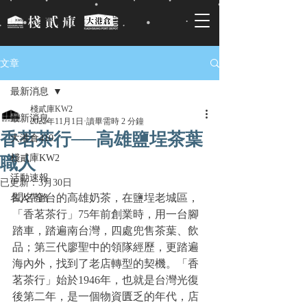
文章
最新消息
棧貳庫KW2
最新消息
2022年11月1日
讀畢需時 2 分鐘
香茗茶行──高雄鹽埕茶葉
大港倉410
棧貳庫KW2
職人
活動速報
已更新：
3月30日
聞名全台的高雄奶茶，在鹽埕老城區，
名人帶路
「香茗茶行」75年前創業時，用一台腳
踏車，踏遍南台灣，四處兜售茶葉、飲
品；第三代廖聖中的領隊經歷，更踏遍
海內外，找到了老店轉型的契機。「香
茗茶行」始於1946年，也就是台灣光復
後第二年，是一個物資匱乏的年代，店