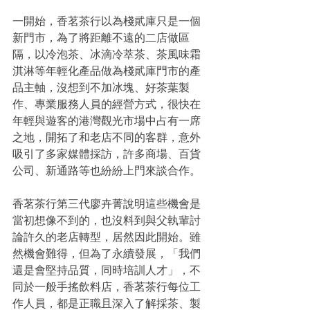
一開始，香茗茶行以為棧貮庫只是一個
新門市，為了將距離不遠的二店做區
隔，以冷泡茶、冰滴冷萃茶、茶風味霜
淇淋等年輕化產品做為棧貮庫門市的產
品主軸，沒想到不加冰塊、好茶葉製
作、專業服務人員的經營方式，很快在
年輕與遊客的港灣觀光市場中占有一席
之地，開拓了和老店不同的客群，意外
吸引了多家媒體採訪，許多商場、百貨
公司、新通路等也紛紛上門來談合作。
香茗茶行第三代廖卉菁說明這些機會是
當初想像不到的，也沒料到與父執輩討
論許久的老店轉型，居然因此開始。雖
然機會難得，但為了永續發展，「我們
還是會堅持品質，同時培訓人才」，不
同於一般手搖飲料店，香茗茶行每位工
作人員，都是正職且深入了解採茶、製