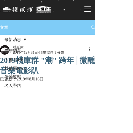
文章
最新消息
棧貳庫
最新消息
2018年12月31日
讀畢需時 1 分鐘
2019棧庫群 "潮" 跨年│微醺
大港倉410
棧貳庫KW2
音樂電影趴
活動速報
已更新：
2019年8月16日
名人帶路