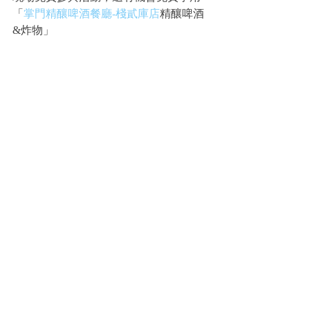
「
掌門精釀啤酒餐廳-棧貳庫店
精釀啤酒
&炸物」