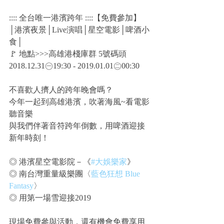
:::: 全台唯一港濱跨年 ::::【免費參加】
│港濱夜景│Live演唱│星空電影│啤酒小
食│
🚩 地點>>>高雄港棧庫群 5號碼頭
2018.12.31㊀19:30 - 2019.01.01㊁00:30
不喜歡人擠人的跨年晚會嗎？
今年一起到高雄港濱，吹著海風~看電影
聽音樂
與我們伴著音符跨年倒數，用啤酒迎接
新年時刻！
◎ 港濱星空電影院－《
#大娛樂家
》
◎ 南台灣重量級樂團〈
藍色狂想 Blue 
Fantasy
〉
◎ 用第一場雪迎接2019
現場免費參與活動，還有機會免費享用