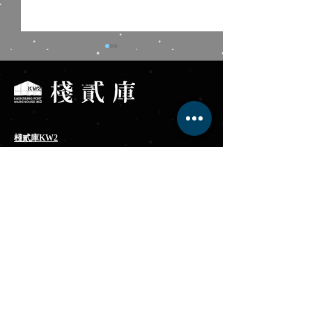
棧貳庫KW2
Kaohsiung Port Warehouse No.2
《海之召喚：海洋生靈祈
2026高中職儀隊
服務專線 +886-7-531-8568
願旅程 》高雄
4/12(日)高雄港
高雄市鼓山區蓬萊路17號
fb
.com/KW2tw
VIVELAND VR 虛擬實境
​棧貳庫 LINE
樂園
棧貳沐居 KW2 HOSTEL
服務專線 +886-7-531-7568
大港倉410
│Kaohsiung Port Depot 410
服務專線
+886-7-2626-128
高雄市鼓山區蓬萊路6-6號
捷運│橘線鹽埕埔站 1號出口
輕軌│駁二大義站