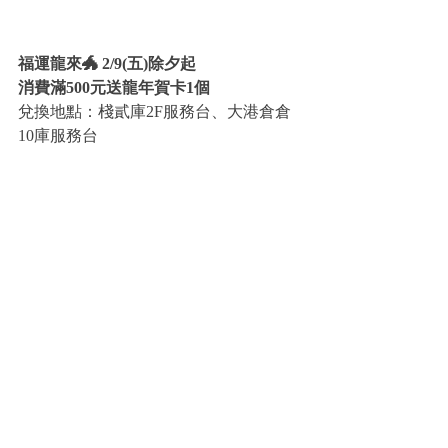
福運龍來🐲 2/9(五)除夕起
消費滿500元送龍年賀卡1個
兌換地點：棧貳庫2F服務台、大港倉倉
10庫服務台