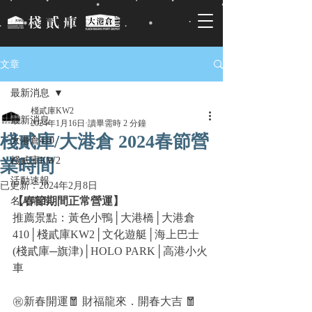
文章
最新消息
棧貳庫KW2
最新消息
2024年1月16日
讀畢需時 2 分鐘
棧貳庫/大港倉 2024春節營
大港倉410
棧貳庫KW2
業時間
活動速報
已更新：
2024年2月8日
【
春節期間正常營運
】
名人帶路
推薦景點：黃色小鴨│大港橋│大港倉
410│棧貳庫KW2│文化遊艇│海上巴士
(棧貳庫─旗津)│HOLO PARK│高港小火
車
㊗新春開運🧧 財福龍來．開春大吉 🧧