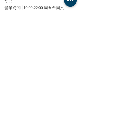
No.2
營業時間│10:00-22:00​​ 周五至周六、
10:00-21:00 周日至周四
電話│(07)531-8568
地址│高雄市鼓山區蓬萊路17號
捷運｜橘線西子灣站 2號出口
輕軌｜哈瑪星站或駁二蓬萊站
導航｜
https://g.page/KW2tw
LINE｜
https://lin.ee/5KNQtrB
大港倉410
│Kaohsiung Port Depot 410
營業時間│10:00-22:00​​ 周五至周六、
10:00-21:00 周日至周四
電話│(07)262-6128
地址│高雄市鼓山區蓬萊路6-6號
捷運│橘線鹽埕埔站 1號出口
輕軌│駁二大義站 步行約 1分鐘
導航│
https://reurl.cc/nE573d