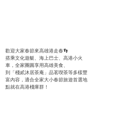
歡迎大家春節來高雄港走春👣
搭乘文化遊艇、海上巴士、高港小火
車，全家團圓享用高雄美食、
到「棧貳沐居茶庵」品茗喫茶等多樣豐
富內容，適合全家大小春節旅遊首選地
點就在高港棧庫群！