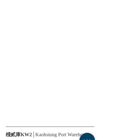
棧貳庫KW2
│Kaohsiung Port Warehouse 