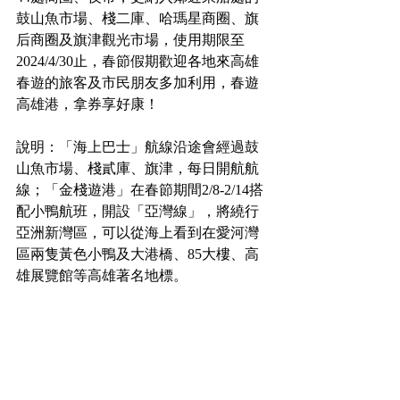
鼓山魚市場、棧二庫、哈瑪星商圈、旗
后商圈及旗津觀光市場，使用期限至
2024/4/30止，春節假期歡迎各地來高雄
春遊的旅客及市民朋友多加利用，春遊
高雄港，拿券享好康！
說明：「海上巴士」航線沿途會經過鼓
山魚市場、棧貳庫、旗津，每日開航航
線；「金棧遊港」在春節期間2/8-2/14搭
配小鴨航班，開設「亞灣線」，將繞行
亞洲新灣區，可以從海上看到在愛河灣
區兩隻黃色小鴨及大港橋、85大樓、高
雄展覽館等高雄著名地標。