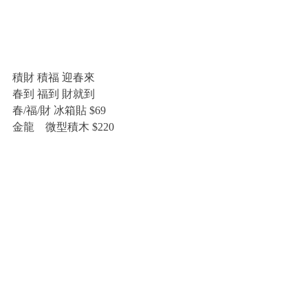
積財 積福 迎春來
春到 福到 財就到
春/福/財 冰箱貼 $69
金龍　微型積木 $220