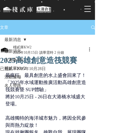
文章
最新消息
棧貳庫KW2
最新消息
2025年10月15日
讀畢需時 2 分鐘
2025高雄創意造筏競賽
大港倉410
棧貳庫KW2
已更新：
2025年10月28日
最瘋狂、最具創意的水上盛會回來了！
活動速報
「2025年水域運動推廣活動高雄創意造
名人帶路
筏競賽暨 SUP體驗」
將於10月25日 - 26日在大港橋水域盛大
登場。
高雄獨特的海洋城市魅力，將因全民參
與而熱力綻放！
現在就揪團報名，挑戰自我、展現團隊