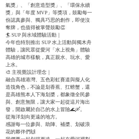
氣獎」、「創意造型獎」、「環保永續
獎」與「年度 MVP」等獎項，鼓勵每一
份認真參與、獨具巧思的創作，即使沒
奪牌，也值得被掌聲鼓勵👏
🏄 SUP 與水域體驗活動｜
今年也特別推出 SUP 水上活動與獨木舟
體驗，讓民眾從愛河「水上視角」體驗
高雄的城市樣貌，真正親水、玩水、愛
上水。
🎨 主視覺設計理念｜
融合高雄港灣、五色彩虹賽道與擬人化
造筏角色，不論是划香蕉、扛螃蟹，還
是高雄熊本人下海划槳，都象徵全民參
與、創意無限，讓大家一起從這片海出
發，開啟屬於自己的水上冒險🌊🛶。
從海洋划向更遠的地方。
感謝每一位參與、助陣、補槳、划破浪
花的夥伴們🙌