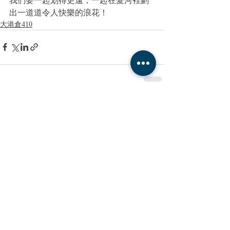
我們要一起划得更遠，一起在愛河裡劃
出一道道令人快樂的浪花！
大港倉410
最新文章
查看全部