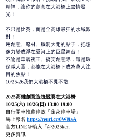
精神，讓你的創意在大港橋上盡情發
光！
不只是比賽，而是全高雄最狂的水域派
對！
用創意、廢材、腦洞大開的點子，把想
像力變成浮在愛河上的巨星舞台！
不論是華麗筏王、搞笑創意隊，還是環
保職人團，都能在大港橋下成為萬人注
目的焦點！
10/25-26我們大港橋不見不散
2025高雄創意造筏競賽在大港橋
10/25(六)-10/26(日) 13:00-19:00
自行開車推薦停放「蓬萊停車場」
馬上報名 
https://reurl.cc/0Wl9aA
官方LINE＠輸入「@2025kcr」
更多資訊 