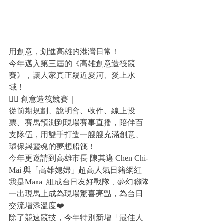
用創意，划進高雄的港灣日常！
今年邁入第三屆的《高雄創意造筏競
賽》，讓大家真正親近愛河、愛上水
域！
🚣‍♀️ 創意造筏競賽｜
從前期規劃、說明會、收件、線上投
票、賽馬預測到現場賽事直播，陪伴百
支隊伍，用雙手打造一艘艘充滿創意、
環保與靈魂的夢想船筏！
今年更邀請到高雄市長 陳其邁 Chen Chi-
Mai 與「高雄媳婦」超高人氣日籍網紅 
我是Mana  組成台日友好戰隊，夢幻聯隊
一出現馬上成為現場驚喜亮點，為台日
交流增添溫度❤️‍
除了競速競技，今年特別新增「最佳人