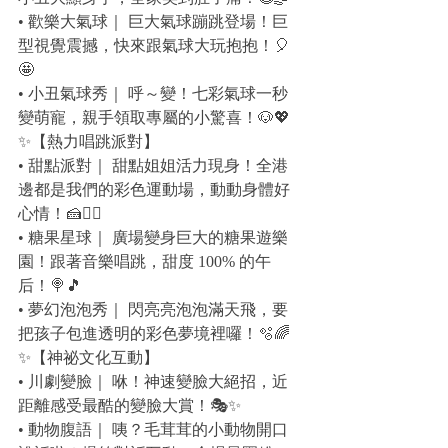
• 歡樂大氣球｜ 巨大氣球蹦跳登場！巨
型視覺震撼，快來跟氣球大玩抱抱！🎈
🤩
• 小丑氣球秀｜ 呼～變！七彩氣球一秒
變萌寵，親手領取專屬的小驚喜！🐶💖
✨【熱力唱跳派對】
• 甜點派對｜ 甜點姐姐活力現身！全港
邊都是我們的彩色運動場，動動身體好
心情！🍰🏃‍♀️
• 糖果星球｜ 廣場變身巨大的糖果遊樂
園！跟著音樂唱跳，甜度 100% 的午
后！🍭🎵
• 夢幻泡泡秀｜ 閃亮亮泡泡滿天飛，要
把孩子包進透明的彩色夢境裡囉！🫧🌈
✨【神祕文化互動】
• 川劇變臉｜ 咻！神速變臉大絕招，近
距離感受最酷的變臉大賞！🎭✨
• 動物腹語｜ 咦？毛茸茸的小動物開口