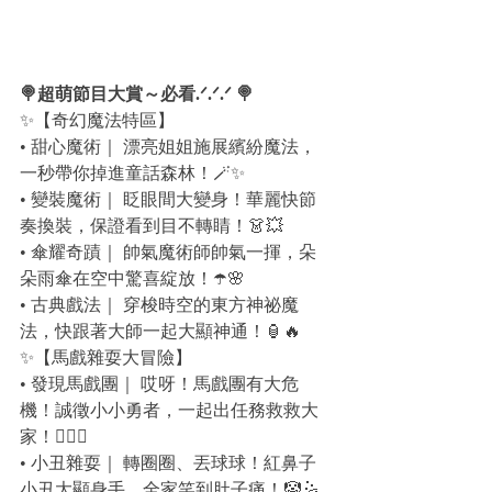
🍭超萌節目大賞～必看.ᐟ.ᐟ.ᐟ 🍭
✨【奇幻魔法特區】
• 甜心魔術｜ 漂亮姐姐施展繽紛魔法，
一秒帶你掉進童話森林！🪄✨
• 變裝魔術｜ 眨眼間大變身！華麗快節
奏換裝，保證看到目不轉睛！👗💥
• 傘耀奇蹟｜ 帥氣魔術師帥氣一揮，朵
朵雨傘在空中驚喜綻放！☂️🌸
• 古典戲法｜ 穿梭時空的東方神祕魔
法，快跟著大師一起大顯神通！🏮🔥
✨【馬戲雜耍大冒險】
• 發現馬戲團｜ 哎呀！馬戲團有大危
機！誠徵小小勇者，一起出任務救救大
家！🕵️‍♂️🚩
• 小丑雜耍｜ 轉圈圈、丟球球！紅鼻子
小丑大顯身手，全家笑到肚子痛！🤡🤹