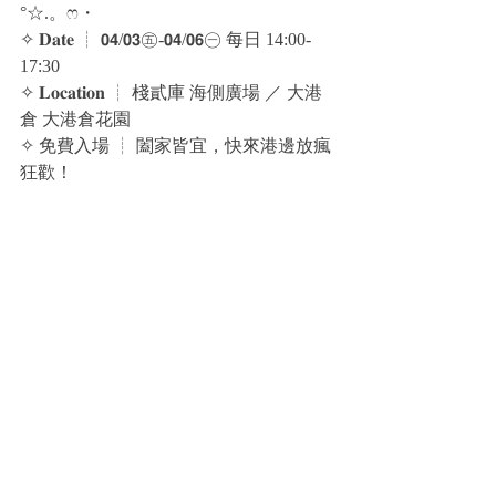
°☆.。ෆ・
✧ 𝐃𝐚𝐭𝐞 ┊ 𝟬𝟰/𝟬𝟯㊄-𝟬𝟰/𝟬𝟲㊀ 每日 14:00-
17:30 
✧ 𝐋𝐨𝐜𝐚𝐭𝐢𝐨𝐧 ┊ 棧貳庫 海側廣場 ／ 大港
倉 大港倉花園
✧ 免費入場 ┊ 闔家皆宜，快來港邊放瘋
狂歡！