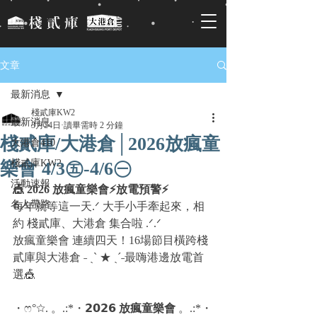
文章
最新消息
棧貳庫KW2
最新消息
3月24日
讀畢需時 2 分鐘
棧貳庫/大港倉│2026放瘋童
大港倉410
棧貳庫KW2
樂會 4/3㊄-4/6㊀
活動速報
🎪 2026 放瘋童樂會⚡️放電預警⚡️
名人帶路
每年就等這一天.ᐟ 大手小手牽起來，相
約 棧貳庫、大港倉 集合啦 .ᐟ.ᐟ
放瘋童樂會 連續四天！16場節目橫跨棧
貳庫與大港倉 ˗ ˏˋ ★ ˎˊ˗最嗨港邊放電首
選🎪
・ෆ°☆. 。.:*・
𝟮𝟬𝟮𝟲 放瘋童樂會
 。.:*・