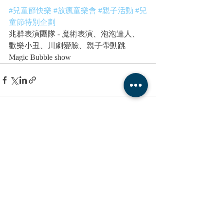
#兒童節快樂
#放瘋童樂會
#親子活動
#兒
童節特別企劃
兆群表演團隊 - 魔術表演、泡泡達人、
歡樂小丑、川劇變臉、親子帶動跳 
Magic Bubble show
最新文章
查看全部