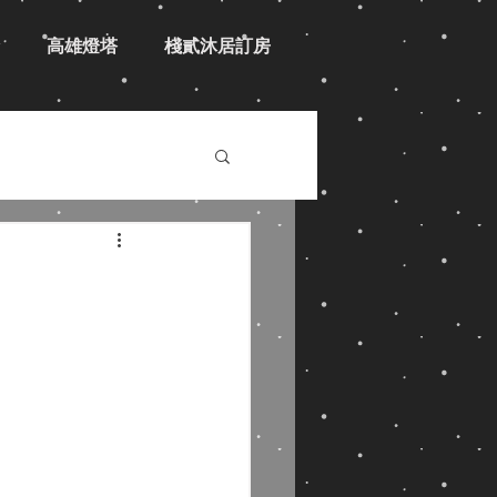
高雄燈塔
棧貳沐居訂房