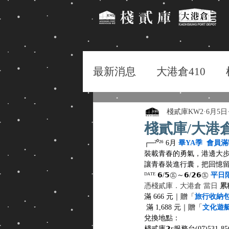
最新消息
大港倉410
棧貳庫KW2
6月5日
棧貳庫/大港
┌─²⁰²⁶ 6月 
畢YA季
會員滿
裝載青春的勇氣，港邊大步「畢Y
讓青春裝進行囊，把回憶
ᴰᴬᵀᴱ 𝟲/𝟱㊄～𝟲/𝟮𝟲㊄ 
平日
憑棧貳庫．大港倉 當日 
累
滿 666 元｜贈「
旅行收納
 滿 1,688 元｜贈「
文化遊
兌換地點：
棧貳庫𝟮ғ服務台(07)531-85