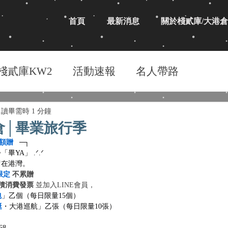
首頁
最新消息
關於棧貳庫/大港倉
棧貳庫KW2
活動速報
名人帶路
讀畢需時 1 分鐘
倉│畢業旅行季
額贈
   ─┐
A」 .ᐟ‪‪.ᐟ
留在港灣。
限定
不累贈
積消費發票
 並加入LINE會員，
包
」乙個（每日限量15個）
艇
・大港巡航」乙張（每日限量10張）
68