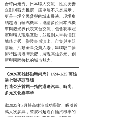
合時尚走秀、日本職人交流、性別友善
企劃與觀光推廣，讓車展不只是展示，
更是一場全民參與的城市展演。現場集
結超過百輛汽機車，邀請多位日本汽機
車與觀光界代表來台交流，包含賽事冠
軍與職人現場互動，並規劃人車共演紅
地毯走秀、變裝皇后演出、市集與主題
講座。活動全區免費入場，串聯駁二藝
術特區與港灣景觀，展現高雄多元、創
新與國際接軌的城市魅力。
《2026高雄移動時尚周》1/24–1/25 高雄
港七號碼頭登場
打造亞洲首屈一指的港邊汽車、時尚、
多元文化嘉年華
繼2025年3月於高雄港成功舉辦、吸引近
萬人次參與，並展出超過百輛汽機車的