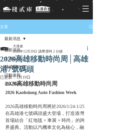
文章
最新消息
大港倉
最新消息
2025年12月29日
讀畢需時 2 分鐘
2026高雄移動時尚周│高雄
大港倉410
棧貳庫KW2
港7號碼頭
活動速報
已更新：
1月19日
2026高雄移動時尚周
名人帶路
2026 Kaohsiung Auto Fashion Week
2026高雄移動時尚周將於2026/1/24-1/25
在高雄港七號碼頭盛大登場，打造港灣
首場結合「紅地毯 × 車展 × 時尚」的跨
界盛典。活動以汽機車文化為核心，融