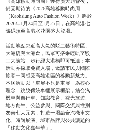
《高雄移動時尚周》獲得廣大迴響後，
備受期待的《2026高雄移動時尚周
（Kaohsiung Auto Fashion Week）》將於
2026年1月24日至1月25日，在高雄港七
號碼頭至高港水花園盛大登場。
活動地點鄰近高人氣的駁二藝術特區、
大港橋與大港倉，民眾可搭乘輕軌至駁
二大義站，步行經大港橋即可抵達；本
活動亦採取免費入場，邀請市民與國際
旅客一同感受高雄港區的移動新魅力。
本屆活動以「車展不只是車展」為核心
理念，跳脫傳統車輛展示框架，結合汽
機車與自行車、知識教育、觀光旅遊、
地方創生、公益參與、國際交流與性別
友善七大元素，打造一場融合汽機車文
化、時尚展演、城市品牌與公共議題的
「移動文化嘉年華」。