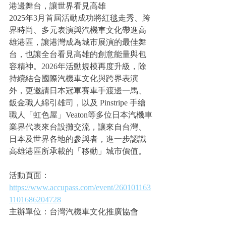
港邊舞台，讓世界看見高雄
2025年3月首屆活動成功將紅毯走秀、跨
界時尚、多元表演與汽機車文化帶進高
雄港區，讓港灣成為城市展演的最佳舞
台，也讓全台看見高雄的創意能量與包
容精神。2026年活動規模再度升級，除
持續結合國際汽機車文化與跨界表演
外，更邀請日本冠軍賽車手渡邊一馬、
鈑金職人綿引雄司，以及 Pinstripe 手繪
職人「虹色屋」Veaton等多位日本汽機車
業界代表來台設攤交流，讓來自台灣、
日本及世界各地的參與者，進一步認識
高雄港區所承載的「移動」城市價值。
活動頁面：
https://www.accupass.com/event/260101163
1101686204728
主辦單位：台灣汽機車文化推廣協會