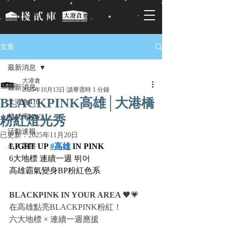
文章
最新消息
大港倉
最新消息
2025年10月13日
讀畢需時 1 分鐘
BLACKPINK高雄│大港橋
大港倉410
棧貳庫KW2
粉紅燈光秀
活動速報
已更新：
2025年11月20日
LIGHT UP 
#高雄
 IN PINK
名人帶路
6大地標 連續一週 뛰어
高雄霸氣變身BP粉紅色系
BLACKPINK IN YOUR AREA 
🖤💗
在高雄點亮BLACKPINK粉紅！
六大地標 × 連續一週應援