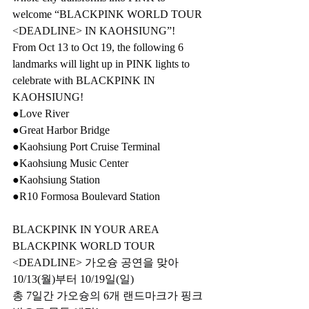
welcome “BLACKPINK WORLD TOUR 
<DEADLINE> IN KAOHSIUNG”!
From Oct 13 to Oct 19, the following 6 
landmarks will light up in PINK lights to 
celebrate with BLACKPINK IN 
KAOHSIUNG!
●Love River
●Great Harbor Bridge
●Kaohsiung Port Cruise Terminal
●Kaohsiung Music Center
●Kaohsiung Station
●R10 Formosa Boulevard Station
BLACKPINK IN YOUR AREA
BLACKPINK WORLD TOUR 
<DEADLINE> 가오슝 공연을 맞아
10/13(월)부터 10/19일(일)
총 7일간 가오슝의 6개 랜드마크가 핑크 