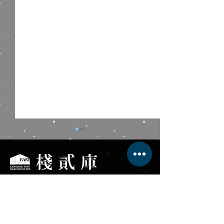
棧貳庫KW2
Kaohsiung Port Warehouse No.2
藍色狂想╳棧貳庫南風
大港倉9│VOLA
服務專線 +886-7-531-8568
Blues 周六港濱音樂夜
體主題館
高雄市鼓山區蓬萊路17號