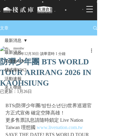
文章
最新消息
mooitw
最新消息
2025年12月30日
讀畢需時 1 分鐘
防彈少年團 BTS WORLD
大港倉410
棧貳庫KW2
TOUR ARIRANG 2026 IN
活動速報
KAOHSIUNG
名人帶路
已更新：
1月26日
BTS(防彈少年團/방탄소년단)世界巡迴官
方正式宣佈 確定空降高雄！
更多售票訊息請隨時鎖定 Live Nation 
Taiwan 理想國 
www.livenation.com.tw
SAVE THE DATE! BTS WORLD TOUR 