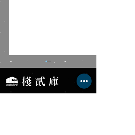
棧貳庫KW2
Kaohsiung Port Warehouse No.2
藍色狂想╳棧貳庫南風
高雄輪船｜2026
服務專線 +886-7-531-8568
Blues 周六港濱音樂夜
FUN暑假‧體驗營
高雄市鼓山區蓬萊路17號
fb
.com/KW2tw
​棧貳庫 LINE