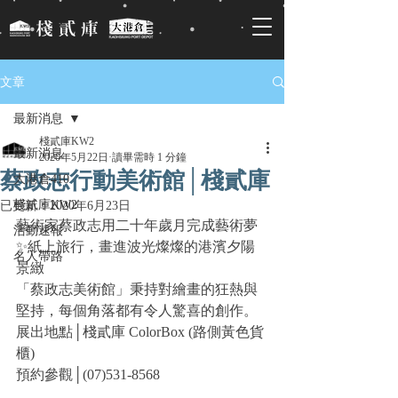
文章
最新消息
棧貳庫KW2
最新消息
2020年5月22日
讀畢需時 1 分鐘
蔡政志行動美術館│棧貳庫
大港倉410
棧貳庫KW2
已更新：
2020年6月23日
藝術家蔡政志用二十年歲月完成藝術夢
活動速報
✨紙上旅行，畫進波光燦燦的港濱夕陽
名人帶路
景緻
「蔡政志美術館」
秉持對繪畫的狂熱與
堅持，每個角落都有令人驚喜的創作。
展出地點│棧貳庫 ColorBox (
路側黃色貨
櫃)
預約參觀│(07)531-8568