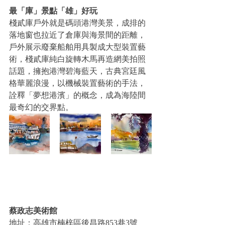
最「庫」景點「雄」好玩
棧貳庫戶外就是碼頭港灣美景，成排的
落地窗也拉近了倉庫與海景間的距離，
戶外展示廢棄船舶用具製成大型裝置藝
術，棧貳庫純白旋轉木馬再造網美拍照
話題，擁抱港灣碧海藍天，古典宮廷風
格華麗浪漫，以機械裝置藝術的手法，
詮釋「夢想港濱」的概念，成為海陸間
最奇幻的交界點。
蔡政志美術館
地址：高雄市楠梓區後昌路853巷3號