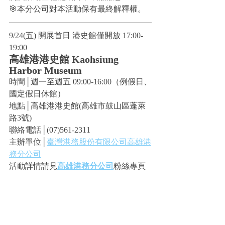
🎯本分公司對本活動保有最終解釋權。
9/24(五) 開展首日 港史館僅開放 17:00-
19:00
高雄港港史館 Kaohsiung 
Harbor Museum
時間│週一至週五 09:00-16:00（例假日、
國定假日休館）
地點│高雄港港史館(高雄市鼓山區蓬萊
路3號)
聯絡電話│(07)561-2311
主辦單位│
臺灣港務股份有限公司高雄港
務分公司
活動詳情請見
高雄港務分公司
粉絲專頁