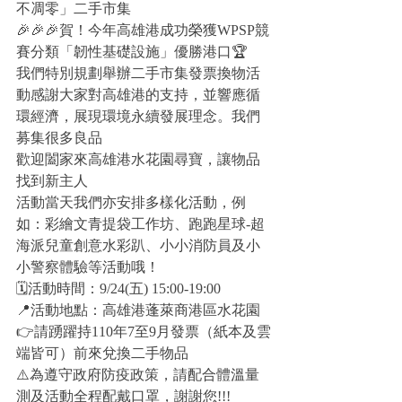
不凋零」二手市集
🎉🎉🎉賀！今年高雄港成功榮獲WPSP競
賽分類「韌性基礎設施」優勝港口🏆
我們特別規劃舉辦二手市集發票換物活
動感謝大家對高雄港的支持，並響應循
環經濟，展現環境永續發展理念。我們
募集很多良品
歡迎闔家來高雄港水花園尋寶，讓物品
找到新主人
活動當天我們亦安排多樣化活動，例
如：彩繪文青提袋工作坊、跑跑星球-超
海派兒童創意水彩趴、小小消防員及小
小警察體驗等活動哦！
🗓活動時間：9/24(五) 15:00-19:00
📍活動地點：高雄港蓬萊商港區水花園
👉請踴躍持110年7至9月發票（紙本及雲
端皆可）前來兌換二手物品
⚠️為遵守政府防疫政策，請配合體溫量
測及活動全程配戴口罩，謝謝您!!!