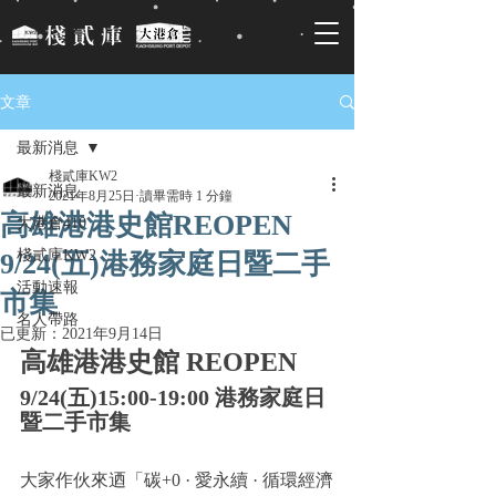
文章
最新消息
棧貳庫KW2
最新消息
2021年8月25日
讀畢需時 1 分鐘
高雄港港史館REOPEN
大港倉410
棧貳庫KW2
9/24(五)港務家庭日暨二手
活動速報
市集
名人帶路
已更新：
2021年9月14日
高雄港港史館 REOPEN
9/24(五)15:00-19:00 港務家庭日
暨二手市集
大家作伙來迺「碳+0 · 愛永續 · 循環經濟