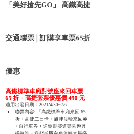
「美好搶先GO」 高鐵高捷
交通聯票│訂購享車票65折
優惠
高鐵標準車廂對號座來回車票 
65 折 + 高捷套票優惠價 490 元
適用出發日期：2021/4/30~7/6
聯票內容: 「高鐵標準車廂來回 65 
折 + 高捷二日卡 + 旗津渡輪來回券 
+ 自行車券 + 送鈴鹿賽道樂園遊具
搭乘券 + 送棧貳庫白色旋轉木馬搭