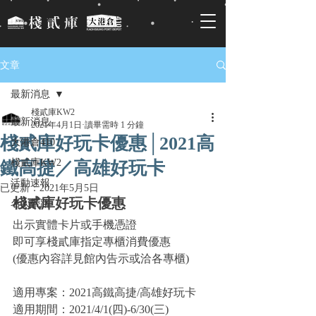
文章
最新消息
棧貳庫KW2
最新消息
2021年4月1日
讀畢需時 1 分鐘
棧貳庫好玩卡優惠│2021高
大港倉410
棧貳庫KW2
鐵高捷／高雄好玩卡
活動速報
已更新：
2021年5月5日
棧貳庫好玩卡優惠
名人帶路
出示實體卡片或手機憑證
即可享棧貳庫指定專櫃消費優惠
(優惠內容詳見館內告示或洽各專櫃)
適用專案：2021高鐵高捷/高雄好玩卡
適用期間：2021/4/1(四)-6/30(三)