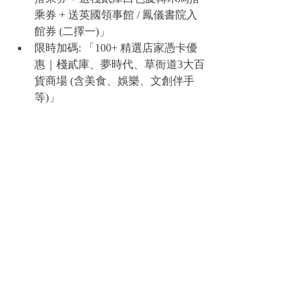
乘券 + 送英國領事館 / 鳳儀書院入
館券 (二擇一)」
限時加碼: 「100+ 精選店家憑卡優
惠｜棧貳庫、夢時代、草衙道3大百
貨商場 (含美食、娛樂、文創伴手
等)」