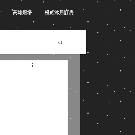
高雄燈塔
棧貳沐居訂房