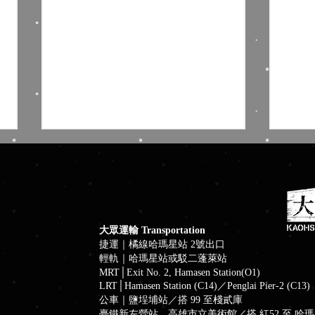
大眾運輸 Transportation
捷運｜橘線哈瑪星站 2號出口
輕軌｜哈瑪星站或駁二蓬萊站
藍色狂想╳棧貳庫南風 Blues
大港
MRT│Exit No. 2, Hamasen Station(O1)
周六港濱音樂夜
主題
LRT│Hamasen Station (C14)／Penglai Pier-2 (C13)
公車｜鹽埕埔站／搭 99 至棧貳庫
臺鐵新左營站、高雄市立美術館／搭 紅52 至 哈