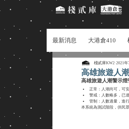
最新消息
大港倉410
棧貳庫KW2
2021
高雄旅遊人
高雄旅遊人潮警示燈
正常：人潮尚可，可
警戒：人數略多，已
管制：人數過量，進
本系統為測試階段，供民