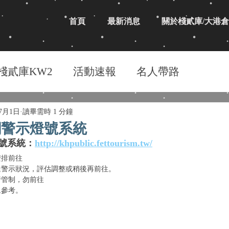
首頁
最新消息
關於棧貳庫/大港倉
棧貳庫KW2
活動速報
名人帶路
年7月1日
讀畢需時 1 分鐘
潮警示燈號系統
號系統：
http://khpublic.fettourism.tw/
安排前往
達警示狀況，評估調整或稍後再前往。
行管制，勿前往
眾參考。