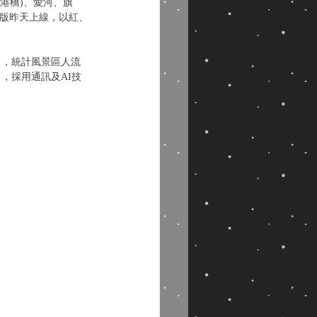
大港橋)、愛河、旗
試版昨天上線，以紅、
」，統計風景區人流
，採用通訊及AI技