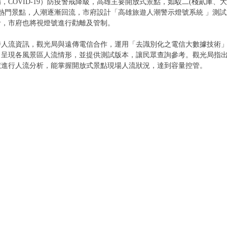
，COVID-19）防疫警戒降級，高雄主要開放式景點，如駁二(棧貳庫、
熱門景點，人潮逐漸回流，市府設計「高雄旅遊人潮警示燈號系統 」測
考，市府也將視燈號進行勸離及管制。
時人流資訊，觀光局與遠傳電信合作，運用「去識別化之電信大數據技術
呈現各風景區人流情形，並提供測試版本，讓民眾查詢參考。觀光局指出
號進行人流分析，能掌握開放式景點現場人流狀況，達到容量控管。