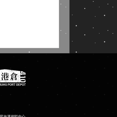
倉9│VOLARE 飛行驗體
館
瑪星旅運接駁中心