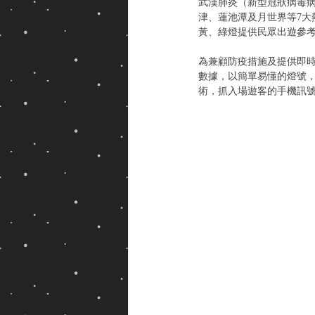
武漢肺炎（新型冠狀病毒病
津、蓮池潭及月世界等7大
黃、綠燈提供民眾出遊參
為兼顧防疫措施及提供即
數據，以簡單易懂的燈號，
術，抓入場遊客的手機訊