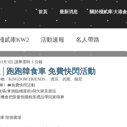
首頁
最新消息
關於棧貳庫/大港倉
棧貳庫KW2
活動速報
名人帶路
年11月3日
讀畢需時 1 分鐘
│跑跑韓食車 免費快閃活動
KINGDOM FRIENDS」 虎宗、武熊、鵲尼
韓食車》🚐免費快閃活動
陸側廣場(東側臨棧屋前)與大家見面拉
機會把限量韓國精美禮品帶回家唷🎁
0│棧貳庫 陸側廣場