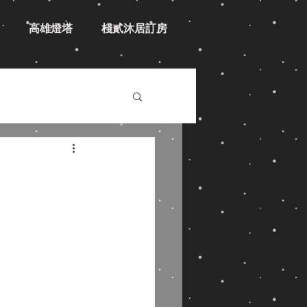
高雄燈塔
棧貳沐居訂房