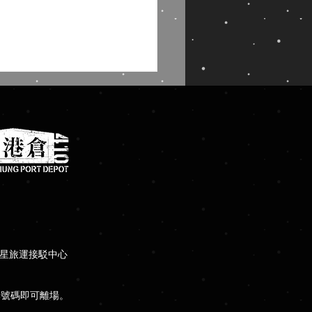
倉9│VOLARE 飛行驗體
館
瑪星旅運接駁中心
牌號碼即可離場。