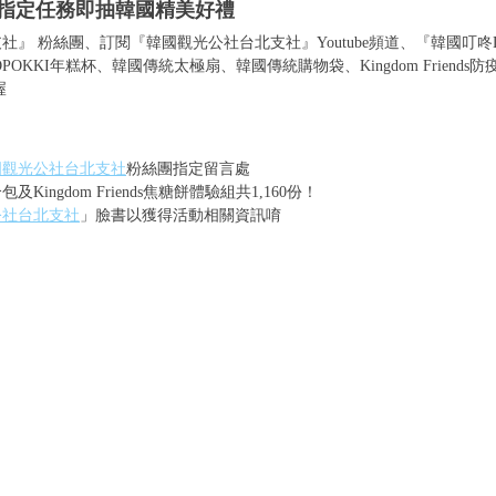
一指定任務即抽韓國精美好禮
 粉絲團、訂閱『韓國觀光公社台北支社』Youtube頻道、『韓國叮咚Dang!
POKKI年糕杯、韓國傳統太極扇、韓國傳統購物袋、Kingdom Friends防疫
喔
國觀光公社台北支社
粉絲團指定留言處
ingdom Friends焦糖餅體驗組共1,160份！
公社台北支社
」臉書以獲得活動相關資訊唷