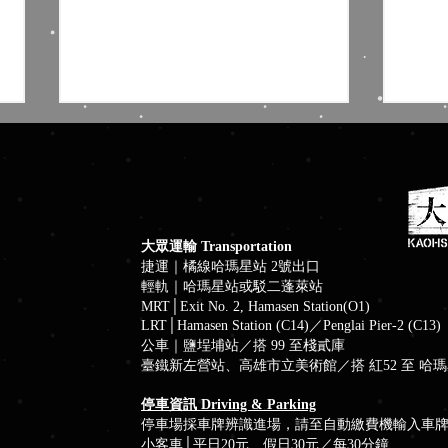
大眾運輸 Transportation
捷運｜橘線哈瑪星站 2號出口
輕軌｜哈瑪星站或駁二蓬萊站
藍色狂想╳棧貳庫南風 Blues
大港
MRT│Exit No. 2, Hamasen Station(O1)
周六港濱音樂夜
主題
LRT│Hamasen Station (C14)／Penglai Pier-2 (C13)
公車｜鹽埕埔站／搭 99 至棧貳庫
臺鐵新左營站、高雄市立美術館／搭 紅52 至 哈
停車資訊 Driving & Parking
停車場採車牌辨識進場，請至自動繳費機輸入車
小客車│平日20元、假日30元／每30分鐘