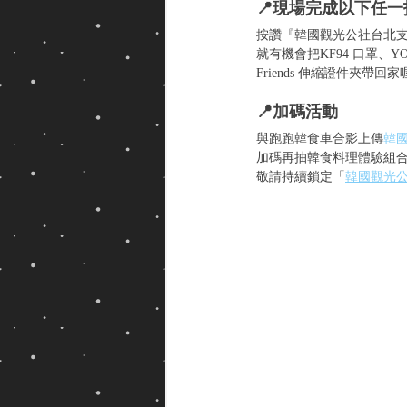
📍現場完成以下任
按讚『韓國觀光公社台北支社』
就有機會把KF94 口罩、YO
Friends 伸縮證件夾帶回家
📍加碼活動
與跑跑韓食車合影上傳
韓
加碼再抽韓食料理體驗組合包及K
敬請持續鎖定「
韓國觀光