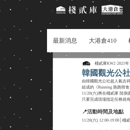
最新消息
大港倉410
棧貳庫KW2
2021
韓國觀光公社
由韓國觀光公社超人氣吉祥物「
組成的《Running 跑跑
11/20(六)將在棧貳庫 
只要完成現場指定任務就有
📍活動時間及地點
11/20(六) 12:00-19:0