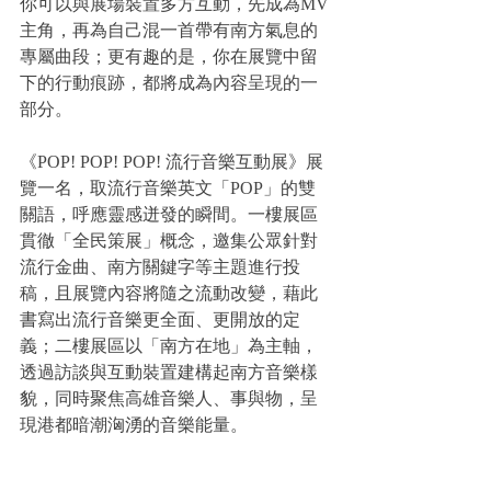
你可以與展場裝置多方互動，先成為MV
主角，再為自己混一首帶有南方氣息的
專屬曲段；更有趣的是，你在展覽中留
下的行動痕跡，都將成為內容呈現的一
部分。
《POP! POP! POP! 流行音樂互動展》展
覽一名，取流行音樂英文「POP」的雙
關語，呼應靈感迸發的瞬間。一樓展區
貫徹「全民策展」概念，邀集公眾針對
流行金曲、南方關鍵字等主題進行投
稿，且展覽內容將隨之流動改變，藉此
書寫出流行音樂更全面、更開放的定
義；二樓展區以「南方在地」為主軸，
透過訪談與互動裝置建構起南方音樂樣
貌，同時聚焦高雄音樂人、事與物，呈
現港都暗潮洶湧的音樂能量。