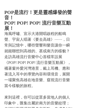
POP是流行！更是靈感爆發的聲
音！
POP! POP! POP! 流行音樂互動
展！
海風呼嘯、宣示大港開唱啟程的船鳴
聲、宇宙人唱著《要去高雄》⋯⋯，日
常與記憶中，哪些聲響和樂音讓你一瞬
就能聯想到高雄的、甚或南方的樣貌？
走訪高雄流行音樂中心首檔常設展
《POP! POP! POP! 流行音樂互動展》，
襯著窗外愛河灣港景，戴上耳機、應和
著流入耳中的導覽內容和環境音，展開
一場聚焦高雄在地音樂、窺視流行音樂
當今樣貌的旅程。
來到這裡，你可以從眾多當地人的個人
印象中，匯集出屬於南方的音樂紋理；