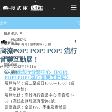
文章
最新消息
棧貳庫KW2
最新消息
2022年3月1日
讀畢需時 2 分鐘
高流POP! POP! POP! 流行
大港倉410
棧貳庫KW2
音樂互動展！
活動速報
已更新：
2022年4月11日
▧ 高雄流行音樂中心《POP! 
名人帶路
POP! POP! 流行音樂互動展》
展覽時間：週二至週日10:00～18:00（週
一固定休館）
展覽地點：高雄流行音樂中心 高音塔 4-
6F（高雄市鹽埕區真愛路1號）
票價資訊：全票199、學生及團體票