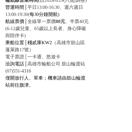
輪航線營業時間
(自2024/6/29(六)起調整)
營運時間│
平日13:00-16:30、週六週日
13:00-19:30(
每30分鐘開航)
航線票價│
全線單一票價
80元
、半票40元
(6-12歲兒童、65歲以上長者、身心障礙
與陪伴卡)
乘船位置│棧貳庫KW2
（高雄市鼓山區
蓬萊路17號）
電子票證│一卡通、悠遊卡
洽詢電話│
高雄市輪船公司 鼓山輪渡站 
(07)
551-4316
僅開放行人、單車；機車請由鼓山輪渡
站前往旗津。