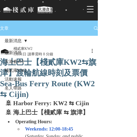
文章
最新消息
棧貳庫KW2
最新消息
5月31日
讀畢需時 8 分鐘
海上巴士【棧貳庫KW2⇆旗
大港倉410
棧貳庫KW2
津】渡輪航線時刻及票價
活動速報
Sea-Bus Ferry Route (KW2
名人帶路
⇆ Cijin)
🚢 Harbor Ferry: KW2 ⇆ Cijin
🚢 海上巴士【棧貳庫 ⇆ 旗津】
Operating Hours:
Weekends: 12:00-18:45
(
Saturday, Sunday, and public 