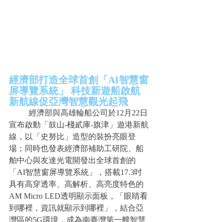
經濟部打造全球首創「AI智慧窗
屏導覽系統」 科技新遊船啟航 
新航線促亞灣智慧觀光起飛
	經濟部與高雄輪船公司於12月22日
宣布啟動「鼓山-棧貳庫-旗津」遊港新航
線，以「史努比」造型的裝扮亮眼登
場；同時也發表經濟部補助工研院、船
舶中心與友達光電開發出全球首創的
「AI智慧窗屏導覽系統」，搭載17.3吋
具有高穿透率、高解析、高亮度特色的
AM Micro LED透明顯示面板，「眼睛看
到哪裡，資訊就顯示到哪裡」，結合亞
灣區的5G環境，成為南臺灣第一艘智慧