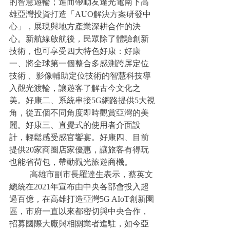
的智慧遊輪；進而帶動友達光電南下高
雄亞灣投資打造「AUO解決方案研發中
心」，展現與地方產業深耕合作的決
心。新航線啟航後，民眾除了體驗創新
技術，也可享受四大特色好康：好康
一、將全球第一個整合多感測跨屏定位
技術 、影像輔助定位技術的智慧科技導
入觀光渡輪，讓遊客了解古今文化之
美。好康二、系統串接5G網路提供5大視
角，從五個不同角度即時觀賞亞灣的美
麗。好康三、直覺式的使用者介面設
計，輕鬆感受感官饗宴。好康四、目前
提供20家商圈店家優惠，讓旅客有得玩
也能省荷包，帶動觀光旅遊商機。
	高雄市副市長羅達生表示，蔡英文
總統在2021年宣布由中央各部會投入超
過百億，在高雄打造亞灣5G AIoT創新園
區，市府一直以來都密切與中央合作，
招募國際大廠與相關業者進駐，如今亞