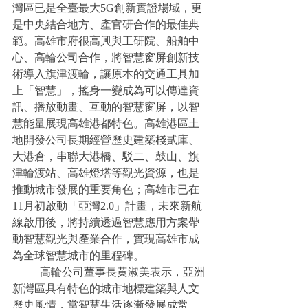
灣區已是全臺最大5G創新實證場域，更
是中央結合地方、產官研合作的最佳典
範。高雄市府很高興與工研院、船舶中
心、高輪公司合作，將智慧窗屏創新技
術導入旗津渡輪，讓原本的交通工具加
上「智慧」，搖身一變成為可以傳達資
訊、播放動畫、互動的智慧窗屏，以智
慧能量展現高雄港都特色。高雄港區土
地開發公司長期經營歷史建築棧貳庫、
大港倉，串聯大港橋、駁二、鼓山、旗
津輪渡站、高雄燈塔等觀光資源，也是
推動城市發展的重要角色；高雄市已在
11月初啟動「亞灣2.0」計畫，未來新航
線啟用後，將持續透過智慧應用方案帶
動智慧觀光與產業合作，實現高雄市成
為全球智慧城市的里程碑。
	高輪公司董事長黄淑美表示，亞洲
新灣區具有特色的城市地標建築與人文
歷史風情，當智慧生活逐漸發展成常