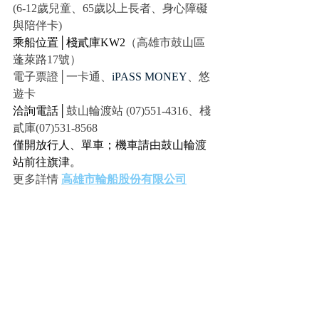
(6-12歲兒童、65歲以上長者、身心障礙
與陪伴卡)
乘船位置│棧貳庫KW2
（高雄市鼓山區
蓬萊路17號）
電子票證│一卡通、
iPASS MONEY
、悠
遊卡
洽詢電話│
鼓山輪渡站 (07)
551-4316
、棧
貳庫(07)531-8568
僅開放行人、單車；機車請由鼓山輪渡
站前往旗津。
更多詳情 
高雄市輪船股份有限公司