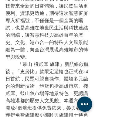
技帶來全新的日常體驗，讓民眾生活更
便利、資訊更透通，期待這次智慧窗屏
導入祈福號，不僅僅是一個全新的嚐
試，也是高雄在地庶民生活與科技連結
的開端，讓智慧科技與高雄百年的歷
史、文化、港市合一的特殊人文風景能
融為一體，向全台灣展現高雄城市的轉
型與蛻變。
	「鼓山-棧貳庫-旗津」新航線啟航
後，「史努比」款限定遊輪也正式在24
日首航，民眾可親自操作、體驗多元融
合的創新技術，飽覽包括高雄燈塔、棧
貳庫、鼓山魚市場等地景特色，更認識
高雄港都的歷史人文風貌。本週六日共
開放4個航班提供免費搭乘，參與者皆可
獲得免費旗津歷史導聆與旗津風土特色
飲品輕食，有興趣的民眾可上
https://www.yawanezgo.com.tw/funlohas/
獲