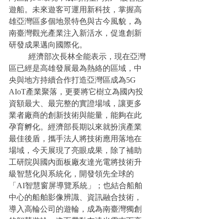
遊船。未來遊客可運用新科技，掌握高
雄亞灣區多個地景特色與古今風貌，為
南臺灣觀光產業注入新活水，促進創新
研發成果邁向國際化。
	經濟部次長林全能表示，現在亞灣
區已經是高雄發展最為熱絡的區域，中
央與地方持續合作打造亞灣區成為5G 
AIoT產業聚落，更要將它樹立為國內投
資額最大、最完整的實證場域，讓更多
業者廠商的創新技術與能量，能夠在此
孕育孵化。經濟部長期以來就扮演產業
最佳後盾，攜手法人將技術應用落地在
場域，今天展現了亮眼成果，除了補助
工研院與國內面板廠友達光電將技術升
級智慧化與系統化，開發領先全球的
「AI智慧窗屏導覽系統」；也結合船舶
中心的船舶影像辨識、資訊融合技術，
導入高輪公司的遊輪，成為南臺灣獨創