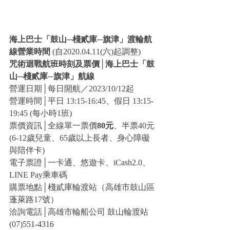
海上巴士「鼓山─棧貳庫─旗津」渡輪航
線營業時間
 (自2020.04.11(六)起調整)
咒術迴戰航班時刻及票價│海上巴士「鼓
山─棧貳庫─旗津」航線
營運日期│每日開航／2023/10/12起
營運時間│平日 13:15-16:45、假日 13:15-
19:45 (每小時1班)
票價資訊│全線單一票價
80元
、半票40元
(6-12歲兒童、65歲以上長者、身心障礙
與陪伴卡)
電子票證│一卡通、悠遊卡、iCash2.0、
LINE Pay乘車碼
購票地點│棧貳庫輪渡站（高雄市鼓山區
蓬萊路17號）
洽詢電話│高雄市輪船公司 鼓山輪渡站 
(07)
551-4316