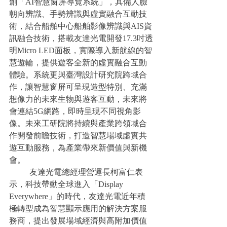
創「AI智慧窗屏導覽系統」，具備人臉
朝向辨識、手勢辨識與虛實融合互動技
術，結合船舶中心船舶影像辨識與AIS資
訊融合技術，搭載友達光電開發17.3吋透
明Micro LED面板，實際導入新航線的智
慧遊輪，提供遊客全新的虛實融合互動
體驗。系統更與臺灣設計研究院跨域合
作，讓智慧窗屏可呈現造型特別、充滿
想像力的未來生物與遊客互動，未來將
會連結5G網路，即時呈現不同視角影
像。未來工研院將持續與產業跨領域合
作開發前瞻技術，打造智慧場域虛實共
遊互動服務，為產業帶來新價值與新機
會。
	友達光電總經理營運長柯富仁表
示，科技帶動全球進入「Display 
Everywhere」的時代，友達光電近年積
極轉型成為智慧顯示應用的解決方案服
務商，提出發展場域經濟與高附加價值