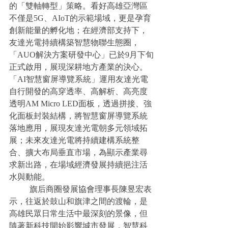
的「雙軸轉型」策略。看好高雄亞灣區
不僅是5G、AIoT的示範場域，更是孕育
創新能量的孵化地；在經濟部支持下，
友達光電持續構築智慧物聯生態圈，
「AUO解決方案研發中心」已於9月下旬
正式啟用，展現深耕地方產業的決心。
「AI智慧窗屏導覽系統」運用友達光電
自行開發的高穿透率、高解析、高亮度
透明AM Micro LED面板，透過拼接、強
化面板封裝結構，將智慧窗屏導覽系統
落地應用，展現友達光電朝多元領域拓
展；未來友達光電將持續建構系統整
合、擴大布局垂直市場，為顯示產業尋
求新出路，在場域經濟發展持續挹注活
水與動能。
	旗后商圈發展協會理事長陳昱宏表
示，往返於鼓山和旗津之間的渡輪，是
高雄民眾日常生活中最深刻的景像，但
隨著新科技開始影響城市發展，智慧科