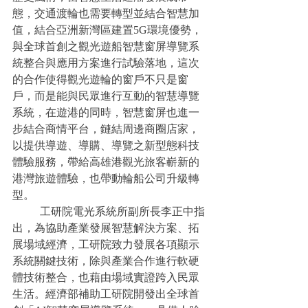
態，交通渡輪也需要轉型並結合智慧加
值，結合亞洲新灣區建置5G環境優勢，
與全球首創之觀光遊船智慧窗屏導覽系
統整合與應用方案進行試驗落地，這次
的合作使得觀光遊輪的窗戶不只是窗
戶，而是能與民眾進行互動的智慧導覽
系統，在遊港的同時，智慧窗屏也進一
步結合商情平台，鏈結周邊商圈店家，
以提供導遊、導購、導覽之新型態科技
體驗服務，帶給高雄港觀光旅客嶄新的
港灣旅遊體驗，也帶動輪船公司升級轉
型。
	工研院電光系統所副所長李正中指
出，為協助產業發展智慧解決方案、拓
展場域經濟，工研院致力發展各項顯示
系統關鍵技術，除與產業合作進行軟硬
體技術整合，也藉由場域實證跨入民眾
生活。經濟部補助工研院開發出全球首