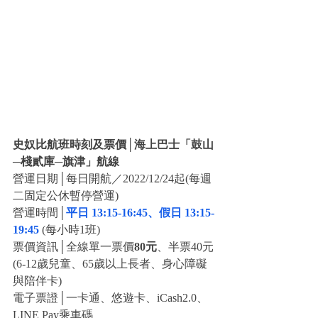
史奴比航班時刻及票價│海上巴士「鼓山
─棧貳庫─旗津」航線
營運日期│每日開航／2022/12/24起(每週
二固定公休暫停營運)
營運時間│
平日 13:15-16:45、假日 13:15-
19:45
 (每小時1班)
票價資訊│全線單一票價
80元
、半票40元
(6-12歲兒童、65歲以上長者、身心障礙
與陪伴卡)
電子票證│一卡通、悠遊卡、iCash2.0、
LINE Pay乘車碼