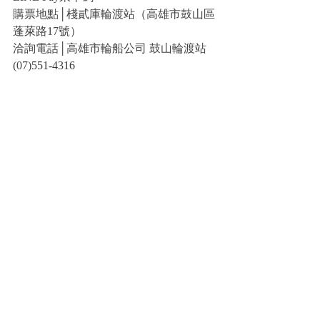
購票地點│棧貳庫輪渡站（高雄市鼓山區
蓬萊路17號）
洽詢電話│高雄市輪船公司 鼓山輪渡站 
(07)
551-4316