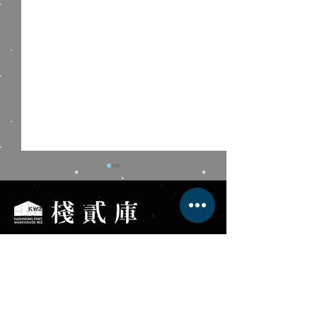
棧貳庫KW2
Kaohsiung Port Warehouse No.2
藍色狂想╳棧貳庫南風
高雄輪船｜2026
服務專線 +886-7-531-8568
Blues 周六港濱音樂夜
FUN暑假‧體驗營
高雄市鼓山區蓬萊路17號
fb
.com/KW2tw