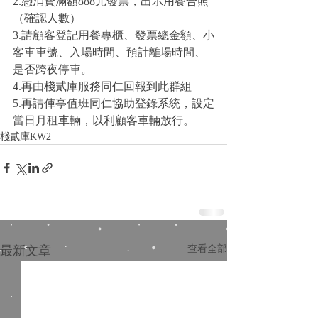
2.憑消費滿額888元發票，出示用餐合照
（確認人數）
3.請顧客登記用餐專櫃、發票總金額、小
客車車號、入場時間、預計離場時間、
是否跨夜停車。
4.再由棧貳庫服務同仁回報到此群組
5.再請俥亭值班同仁協助登錄系統，設定
當日月租車輛，以利顧客車輛放行。
棧貳庫KW2
最新文章
查看全部