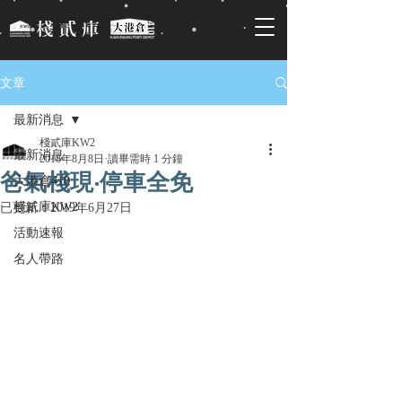
文章
最新消息
棧貳庫KW2
最新消息
2018年8月8日
讀畢需時 1 分鐘
爸氣棧現‧停車全免
大港倉410
棧貳庫KW2
已更新：
2019年6月27日
活動速報
名人帶路