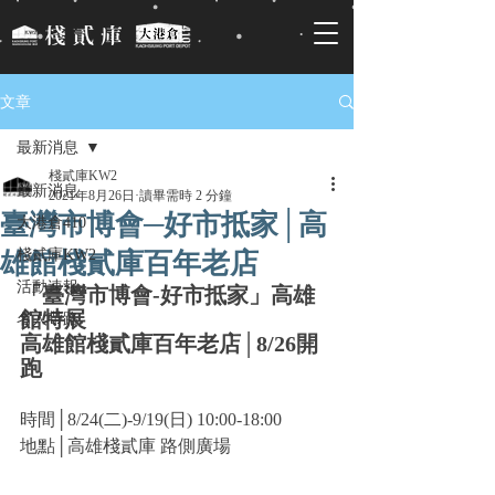
文章
最新消息
棧貳庫KW2
最新消息
2021年8月26日
讀畢需時 2 分鐘
臺灣市博會─好市抵家│高
大港倉410
棧貳庫KW2
雄館棧貳庫百年老店
活動速報
「臺灣市博會-好市抵家」高雄
館特展
名人帶路
高雄館棧貳庫百年老店│8/26開
跑
時間│8/24(二)-9/19(日) 10:00-18:00
地點│高雄棧貳庫 路側廣場