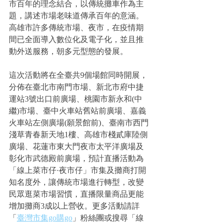
市百年的理念結合，以傳統攤車作為主
題，講述市場老味道傳承百年的意涵。
高雄市許多傳統市場、夜市，在疫情期
間已全面導入數位化及電子化，並且推
動外送服務，朝多元型態的發展。
這次活動將在全臺共9個場館同時開展，
分佈在臺北市南門市場、新北市府中捷
運站3號出口前廣場、桃園市新永和(中
繼)市場、臺中火車站舊站前廣場、嘉義
火車站左側廣場(願景館前)、臺南市西門
淺草青春新天地1樓、高雄市棧貳庫陸側
廣場、花蓮市東大門夜市太平洋廣場及
彰化市武德殿前廣場，預計直播活動為
「線上菜市仔·夜市仔」市集及攤商打開
知名度外，讓傳統市場進行轉型，改變
民眾逛菜市場習慣，直播限量商品更能
增加攤商3成以上營收。更多活動請詳
「
臺灣市集go購go
」粉絲團或搜尋「線