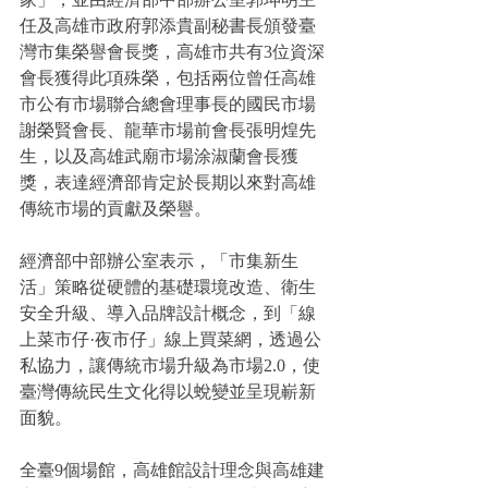
任及高雄市政府郭添貴副秘書長頒發臺
灣市集榮譽會長獎，高雄市共有3位資深
會長獲得此項殊榮，包括兩位曾任高雄
市公有市場聯合總會理事長的國民市場
謝榮賢會長、龍華市場前會長張明煌先
生，以及高雄武廟市場涂淑蘭會長獲
獎，表達經濟部肯定於長期以來對高雄
傳統市場的貢獻及榮譽。
經濟部中部辦公室表示，「市集新生
活」策略從硬體的基礎環境改造、衛生
安全升級、導入品牌設計概念，到「線
上菜市仔·夜市仔」線上買菜網，透過公
私協力，讓傳統市場升級為市場2.0，使
臺灣傳統民生文化得以蛻變並呈現嶄新
面貌。
全臺9個場館，高雄館設計理念與高雄建