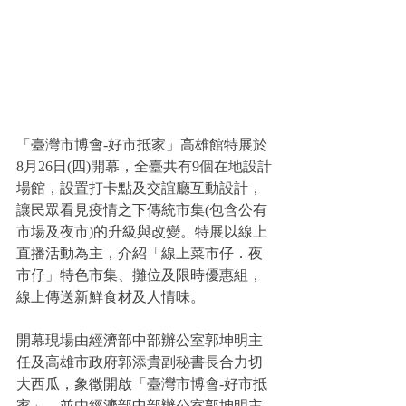
「臺灣市博會-好市抵家」高雄館特展於
8月26日(四)開幕，全臺共有9個在地設計
場館，設置打卡點及交誼廳互動設計，
讓民眾看見疫情之下傳統市集(包含公有
市場及夜市)的升級與改變。特展以線上
直播活動為主，介紹「線上菜市仔．夜
市仔」特色市集、攤位及限時優惠組，
線上傳送新鮮食材及人情味。
開幕現場由經濟部中部辦公室郭坤明主
任及高雄市政府郭添貴副秘書長合力切
大西瓜，象徵開啟「臺灣市博會-好市抵
家」，並由經濟部中部辦公室郭坤明主