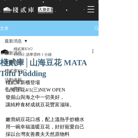
文章
最新消息
棧貳庫KW2
最新消息
4月1日
讀畢需時 1 分鐘
棧貳庫│山海豆花 MATA
大港倉410
棧貳庫KW2
Tofu Pudding
活動速報
棧貳庫新櫃登場
名人帶路
山海豆花4/1(三)NEW OPEN
發掘山與海之中一切美好，
讓純粹食材成就豆花豐富滋味。
嫩滑絹豆花口感，配上溫熱手炒糖水
用一碗幸福溫暖豆花，好好寵愛自己
採以台灣友善農夫天然原物料