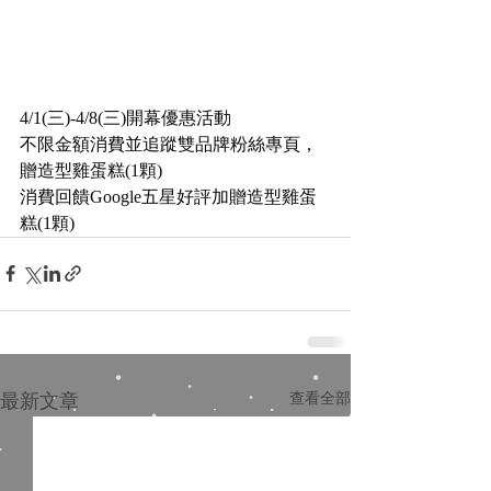
4/1(三)-4/8(三)開幕優惠活動
不限金額消費並追蹤雙品牌粉絲專頁，
贈造型雞蛋糕(1顆)
消費回饋Google五星好評加贈造型雞蛋
糕(1顆)
最新文章
查看全部