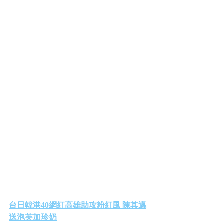
台日韓港40網紅高雄助攻粉紅風 陳其邁
送泡芙加珍奶