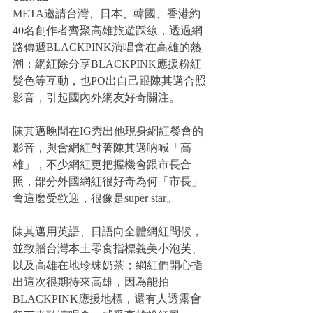
META邀請台灣、日本、韓國、香港約
40名創作者齊聚高雄旅遊踩線，透過網
路傳遞BLACKPINK演唱會在高雄的熱
潮；網紅除分享BLACKPINK應援粉紅
髮色等互動，也PO出自己跟陳其邁合照
影音，引起國內外網友好奇關注。
陳其邁晚間在IG秀出他現身網紅餐會的
影音，與會網紅對著陳其邁吶喊「高
雄」，不少網紅更把握機會跟市長合
照，部分外國網紅很好奇為何「市長」
會這麼受歡迎，很像是super star。
陳其邁用英語、日語向全體網紅問候，
並致贈台灣本土零食指標義美小泡芙、
以及高雄在地珍珠奶茶；網紅們開心指
出這次很期待來高雄，因為能拍
BLACKPINK應援地標，還有人透露會