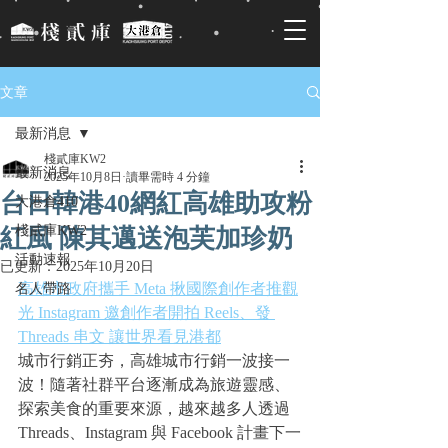
文章
最新消息
棧貳庫KW2
最新消息
2025年10月8日
讀畢需時 4 分鐘
台日韓港40網紅高雄助攻粉
大港倉410
棧貳庫KW2
紅風 陳其邁送泡芙加珍奶
活動速報
已更新：
2025年10月20日
高雄市政府攜手 Meta 揪國際創作者推觀
名人帶路
光 Instagram 邀創作者開拍 Reels、發 
Threads 串文 讓世界看見港都
城市行銷正夯，高雄城市行銷一波接一
波！隨著社群平台逐漸成為旅遊靈感、
探索美食的重要來源，越來越多人透過 
Threads、Instagram 與 Facebook 計畫下一