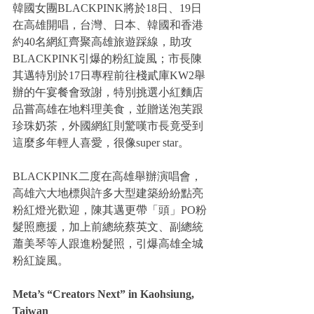
韓國女團BLACKPINK將於18日、19日
在高雄開唱，台灣、日本、韓國和香港
約40名網紅齊聚高雄旅遊踩線，助攻
BLACKPINK引爆的粉紅旋風；市長陳
其邁特別於17日專程前往棧貳庫KW2舉
辦的午宴餐會致謝，特別挑選小紅麵店
品嘗高雄在地料理美食，並贈送泡芙跟
珍珠奶茶，外國網紅則驚嘆市長竟受到
這麼多年輕人喜愛，很像super star。
BLACKPINK二度在高雄舉辦演唱會，
高雄六大地標與許多大型建築紛紛點亮
粉紅燈光歡迎，陳其邁更帶「頭」PO粉
髮照應援，加上前總統蔡英文、副總統
蕭美琴等人跟進粉髮照，引爆高雄全城
粉紅旋風。
Meta’s “Creators Next” in Kaohsiung, 
Taiwan