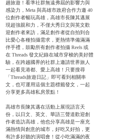
趟旅遊！看準社群無遠弗屆的影響力與
感染力，Meta 與高雄市政府合作力邀 40 
位創作者暢玩高雄，高雄市長陳其邁展
現超強親和力，不僅大秀日文與英文歡
迎創作者來訪，滿足創作者從自拍到合
比愛心各種拍攝需求，更熱情準備滿滿
伴手禮，鼓勵所有創作者拍攝 Reels 或
在 Threads 發文紀錄在城市穿梭的美好體
驗，在跨越國界的社群上邀請世界旅人
一起看見港都、愛上高雄！只要搜尋
「Threads旅遊日記」即可看到相關串
文，也可運用這個主題標籤發文，一起
分享更多高雄私房景點！
高雄市長陳其邁在活動上展現語言天
份，以日文、英文、華語三聲道歡迎創
作者造訪高雄，他也分享高雄是一座充
滿熱情與創意的城市，好吃又好拍，更
有許多好聽的演唱會！從小吃滿滿的夜