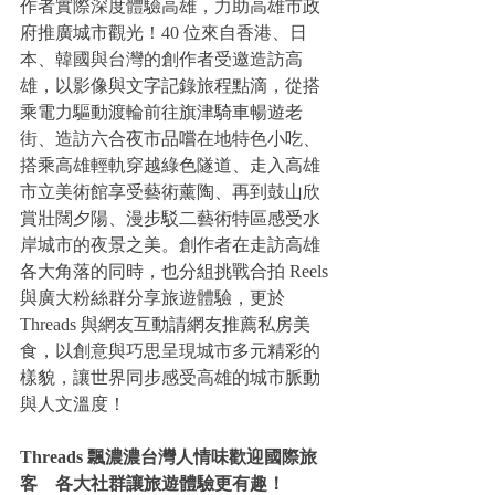
作者實際深度體驗高雄，力助高雄市政
府推廣城市觀光！40 位來自香港、日
本、韓國與台灣的創作者受邀造訪高
雄，以影像與文字記錄旅程點滴，從搭
乘電力驅動渡輪前往旗津騎車暢遊老
街、造訪六合夜市品嚐在地特色小吃、
搭乘高雄輕軌穿越綠色隧道、走入高雄
市立美術館享受藝術薰陶、再到鼓山欣
賞壯闊夕陽、漫步駁二藝術特區感受水
岸城市的夜景之美。創作者在走訪高雄
各大角落的同時，也分組挑戰合拍 Reels 
與廣大粉絲群分享旅遊體驗，更於 
Threads 與網友互動請網友推薦私房美
食，以創意與巧思呈現城市多元精彩的
樣貌，讓世界同步感受高雄的城市脈動
與人文溫度！
Threads 飄濃濃台灣人情味歡迎國際旅
客    各大社群讓旅遊體驗更有趣！