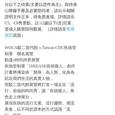
分以下之幼童(主要以證件為主)，與持身
心障礙手冊及必要陪同者，請出示相關
證明文件正本，得免票進場。詳情請洽
C5、C8售票點。註:12歲以下(含)兒童，
需成人購票陪同觀展。（詳情請至
售票
資訊
頁面）
WOCA駁二當代館 x Taiwan CDC疾病管
制署　聯名展覽
動漫x時尚跨界展覽
疾病管制署「DISEASE疾病擬人」創作
計畫將傳染病「變身」為人類，化身為
貼近我們生活的真實人物，
而駁二當代館展覽將打造一場走在「流
行」前端的時尚秀，讓「疾病擬人」角
色走上伸展台，
展現疾病的流行元素、流行趨勢、潮流
美食，以不同於課本的方式認識「流