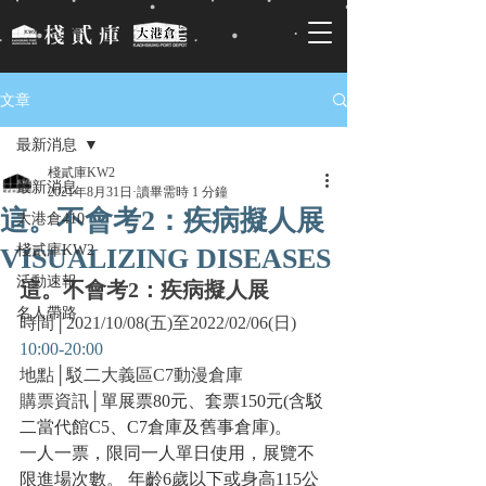
文章
最新消息
棧貳庫KW2
最新消息
2021年8月31日
讀畢需時 1 分鐘
這。不會考2：疾病擬人展
大港倉410
棧貳庫KW2
VISUALIZING DISEASES
活動速報
這。不會考2：疾病擬人展
名人帶路
時間│2021/10/08(五)至2022/02/06(日) 
10:00-20:00
地點│駁二大義區C7動漫倉庫
購票資訊│
單展票80元、套票150元(含駁
二當代館C5、C7倉庫及舊事倉庫)。
一人一票，限同一人單日使用，展覽不
限進場次數。 年齡6歲以下或身高115公