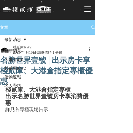
文章
最新消息
棧貳庫KW2
最新消息
2023年4月10日
讀畢需時 1 分鐘
名勝世界壹號│出示房卡享
大港倉410
棧貳庫KW2
棧貳庫、大港倉指定專櫃優
活動速報
惠
名人帶路
棧貳庫、大港倉指定專櫃
出示名勝世界壹號房卡享消費優
惠
詳見各專櫃現場告示