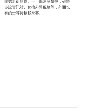
開始逛街飲食。一下船過關快捷，碼頭
亦設資訊站、兌換外幣服務等，外面也
有的士等待接載乘客。