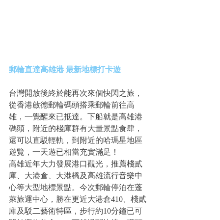
郵輪直達高雄港 最新地標打卡遊
台灣開放後終於能再次來個快閃之旅，
從香港啟德郵輪碼頭搭乘郵輪前往高
雄，一覺醒來已抵達。下船就是高雄港
碼頭，附近的棧庫群有大量景點食肆，
還可以直駁輕軌，到附近的哈瑪星地區
遊覽，一天遊已相當充實滿足！
高雄近年大力發展港口觀光，推薦棧貳
庫、大港倉、大港橋及高雄流行音樂中
心等大型地標景點。今次郵輪停泊在蓬
萊旅運中心，勝在更近大港倉410、棧貳
庫及駁二藝術特區，步行約10分鐘已可