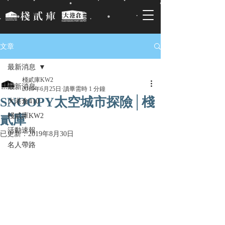
文章
最新消息
棧貳庫KW2
最新消息
2019年6月25日
讀畢需時 1 分鐘
SNOOPY太空城市探險│棧
大港倉410
棧貳庫KW2
貳庫
活動速報
已更新：
2019年8月30日
名人帶路