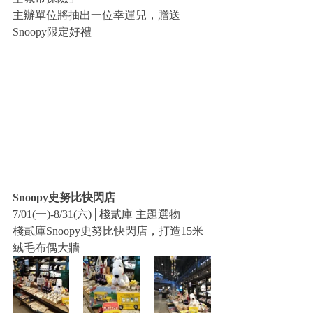
主辦單位將抽出一位幸運兒，贈送
Snoopy限定好禮 
Snoopy史努比快閃店
7/01(一)-8/31(六)│棧貳庫 主題選物
棧貳庫Snoopy史努比快閃店，打造15米
絨毛布偶大牆