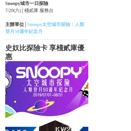
Snoopy城市一日探險
7/20(六)│棧貳庫 服務台
主辦單位│
Snoopy太空城市探險：人類
登月50週年紀念月
史奴比探險卡 享棧貳庫優
惠