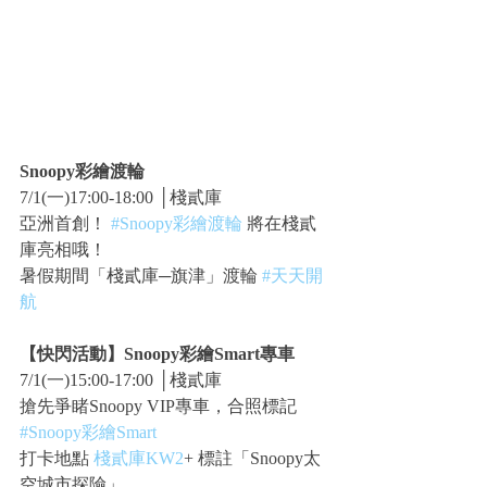
Snoopy彩繪渡輪
7/1(一)17:00-18:00 │棧貳庫
亞洲首創！ 
#Snoopy彩繪渡輪
 將在棧貳
庫亮相哦！
暑假期間「棧貳庫─旗津」渡輪 
#天天開
航
【快閃活動】Snoopy彩繪Smart專車
7/1(一)15:00-17:00 │棧貳庫
搶先爭睹Snoopy VIP專車，合照標記
#Snoopy彩繪Smart
打卡地點 
棧貳庫KW2
+ 標註「Snoopy太
空城市探險」