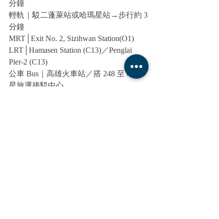
分鐘
輕軌｜駁二蓬萊站或哈瑪星站→步行約 3
分鐘
​MRT│Exit No. 2, Sizihwan Station(O1)
LRT│Hamasen Station (C13)／Penglai 
Pier-2 (C13)
公車 Bus｜高雄火車站／搭 248 至 哈瑪
星旅運接駁中心
高鐵新左營站／搭 西城快線E05 至 哈瑪
星旅運接駁中心
活動速報
最新文章
查看全部