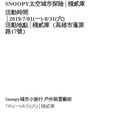
SNOOPY太空城市探險│棧貳庫
活動時間
│2019/7/01(一)-8/31(六)
活動地點│棧貳庫（高雄市蓬萊
路17號）
Snoopy城市小旅行 戶外裝置藝術
7/01(一)-8/31(六)│棧貳庫