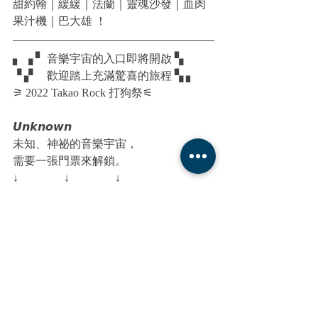
甜約翰｜緩緩｜法蘭｜靈魂沙發｜血肉
果汁機｜巴大雄 ！
▖ ▗ ▘ 音樂宇宙的入口即將開啟 ▚ ​
▝ ▞ 　歡迎踏上充滿驚喜的旅程 ▚ ▖ ​
⚞ 2022 Takao Rock 打狗祭⚟​
𝙐𝙣𝙠𝙣𝙤𝙬𝙣 ​
未知、神祕的音樂宇宙，​
需要一張門票來解鎖。​
↓　　　　↓　　　　↓​
┌　　　　　　　　　　　　　┐​
　　⧕ 打狗星際雙日盲旅票 ⧔　 ​ ​
　　　　即　將　啟　售　​
└　　　　　　　　　　　　　┘​
𝙐𝙣𝙡𝙤𝙘𝙠​
翱翔於星球般的五大主題舞台​
X​