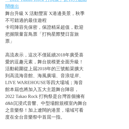
鬧復出
舞台升級 X 活動豐富 X港邊美景，秋季
不可錯過的最佳遊程
卡司陣容先保密，保證精采超值，歡迎
把握限量盲鳥票「打狗星際雙日盲旅
票」
高流表示，這次不僅延續2018年廣受喜
愛的逗趣元素，舞台規模更全面升級！
活動範圍從上屆2018年的三號船渠擴大
到高流海音館、海風廣場、音浪堤岸、
LIVE WAREHOUSE等四大場域；海音
館本屆也將加入五大主題舞台陣容，
2022 Takao Rock 打狗祭是台灣首個擁有
d&b沉浸式音響、中型場館規模室內舞台
之音樂祭！加上遼闊的港景，場域可看
度在全台音樂祭中首屈一指。