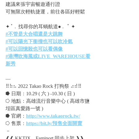
建議來張宇宙暢遊通行證
可無限次輕軌捷運，前往各區好輕鬆
✦ ﾟ . ​ 找尋你的耳蝸航道● . ​  ﾟ ✦
#不管是大合唱還是大跳舞
#可以陽光下衝撞也可以吹冷氣
#可以回憶殺也可以看偶像
#港灣吹海風或LIVE_WAREHOUSE看
新秀
—
⠿⠷⠦ 2022 Takao Rock 打狗祭 ⠴⠾⠿
⭓ 日期：10.29 ( 六 ) -10.30 ( 日 )
⭔ 地點：高雄流行音樂中心 ( 高雄市鹽
埕區真愛路一號 )
⭓ 官網：
http://www.takaorock.tw/
⭔ 售票：
https://bit.ly/預售全面開賣
－
❰❰ KKTIX、Famiport 同步上架 ❱❱