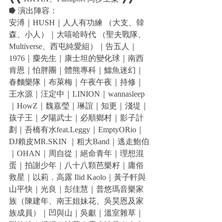
⭓ 演出陣容：
安溥｜HUSH｜人人有功練 （大支、韓
森、小人）｜大嘻哈時代 （聖夫戰隊、
Multiverse、西屯純愛組）｜告五人｜
1976｜麋先生｜康士坦的變化球｜南西
肯恩｜怕胖團｜體熊專科｜鱷魚迷幻｜
春麵樂隊｜布萊梅｜午夜午夜｜持修｜
王水源｜汪定中｜LINION｜wannasleep
｜HowZ｜魏嘉瑩｜琳誼｜知更｜淺堤｜
孩子王｜夕陽武士｜必順鄉村｜影子計
劃｜吾橋有水feat.Leggy｜EmptyORio｜
DJ賴皮MR.SKIN ｜粗大Band｜逃走鮑伯
｜OHAN｜周自從｜絕命青年｜理想混
蛋｜拍謝少年｜八十八顆芭樂籽｜庸俗
救星｜以莉．高露 Ilid Kaolo｜黃子軒與
山平快｜光良｜彭佳慧｜普悠瑪音樂家
族（陳建年、南王姐妹花、吳昊恩及家
族成員）｜凹與山｜吳獻｜溫室雜草｜