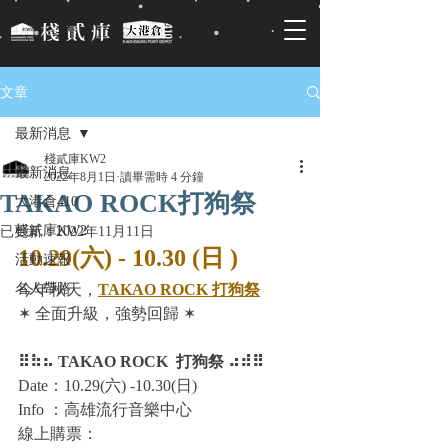
文章
最新消息
棧貳庫KW2
最新消息
2022年8月1日
讀畢需時 4 分鐘
TAKAO ROCK打狗祭
大港倉410
棧貳庫KW2
已更新：
2022年11月11日
10.29(六) - 10.30 (日 )​
活動速報
名人帶路
今年秋天，
TAKAO ROCK 打狗祭
✶ 全面升級，強勢回歸 ✶​
⠿⠷⠦ TAKAO ROCK  打狗祭 ⠴⠾⠿ ​
Date：10.29(六) -10.30(日)​
Info ：高雄流行音樂中心
線上購票：