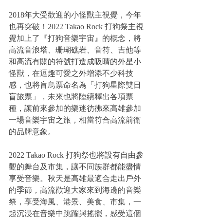
2018年大受歡迎的小怪獸主視覺，今年
也再突破！2022 Takao Rock 打狗祭主視
覺加上了『打狗音樂宇宙』的概念，將
高流音浪塔、珊瑚礁岩、音符、吉他等
和高流有關的符號打造成吸睛的外星小
怪獸，在逗趣可愛之外增添不少科技
感，也將盲鳥票命名為「打狗星際雙日
盲旅票」，未來也將陸續釋出各項票
種，讓前來參加的樂迷彷彿來高雄參加
一場音樂宇宙之旅，相當符合高流前衛
的品牌意象。
2022 Takao Rock 打狗祭也將設有自由參
觀的舞台及市集，讓不同族群都能盡情
享受音樂。秋天是高雄最適合走出戶外
的季節，高流歡迎大家來到海邊的音樂
祭，享受海風、港景、美食、市集，一
起沉浸在音樂中跳躍與搖擺，感受這個