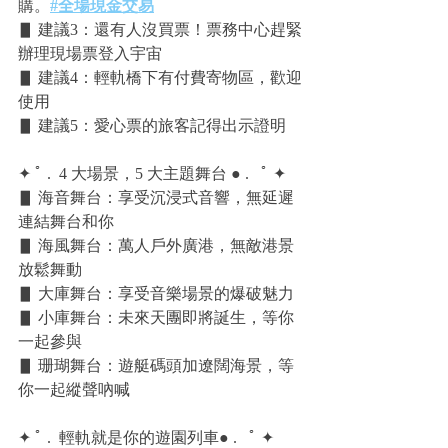
購。
#全場現金交易
▋ 建議3：還有人沒買票！票務中心趕緊
辦理現場票登入宇宙
▋ 建議4：輕軌橋下有付費寄物區，歡迎
使用
▋ 建議5：愛心票的旅客記得出示證明
✦ ﾟ . ​ 4 大場景，5 大主題舞台 ● . ​  ﾟ ✦
▋ 海音舞台：享受沉浸式音響，無延遲
連結舞台和你
▋ 海風舞台：萬人戶外廣港，無敵港景
放鬆舞動
▋ 大庫舞台：享受音樂場景的爆破魅力
▋ 小庫舞台：未來天團即將誕生，等你
一起參與
▋ 珊瑚舞台：遊艇碼頭加遼闊海景，等
你一起縱聲吶喊
​✦ ﾟ . ​ 輕軌就是你的遊園列車● . ​  ﾟ ✦