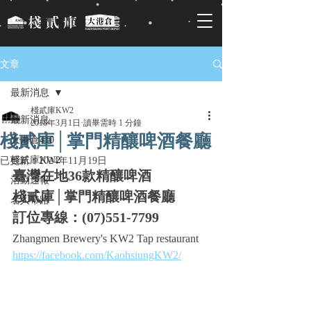
文章
最新消息
棧貳庫KW2
最新消息
2018年3月1日
讀畢需時 1 分鐘
棧貳庫│掌門精釀啤酒餐廳
大港倉410
棧貳庫KW2
已更新：
2024年11月19日
臺灣在地36款精釀啤酒
活動速報
棧貳庫│掌門精釀啤酒餐廳
名人帶路
訂位專線：(07)551-7799
Zhangmen Brewery's KW2 Tap restaurant
https://facebook.com/KaohsiungKW2/