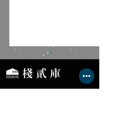
棧貳庫KW2
Kaohsiung Port Warehouse No.2
藍色狂想╳棧貳庫南風
大港倉9│VOLA
服務專線 +886-7-531-8568
Blues 周六港濱音樂夜
體主題館
高雄市鼓山區蓬萊路17號
fb
.com/KW2tw
​棧貳庫 LINE
棧貳沐居 KW2 HOSTEL
服務專線 +886-7-531-7568