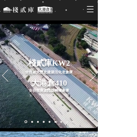
棧貳庫KW2
全台最大歷史建築活化老倉庫
大港倉410
全台首座直臨旋轉橋倉庫