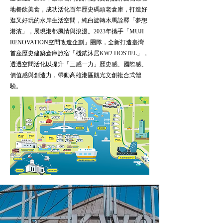
地餐飲美食，成功活化百年歷史碼頭老倉庫，打造好
逛又好玩的水岸生活空間，純白旋轉木馬詮釋「夢想
港濱」，展現港都風情與浪漫。
2023年攜手「MUJI
RENOVATION空間改造企劃」團隊，全新打造臺灣
首座歷史建築倉庫旅宿「棧貳沐居KW2 HOSTEL」，
透過空間活化以提升「三感一力」歷史感、國際感、
價值感與創造力，帶動高雄港區觀光文創複合式體
驗。