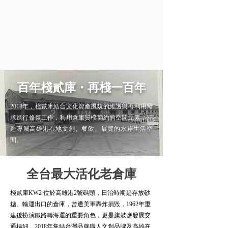
百年棧貳庫・再棧一百年
2018年，棧貳庫結合文化資產風貌的維護與再利用需
求進行修復工作，利用倉庫質樸簡約的空間元素，打
造專屬高雄港在地文創、餐飲、展覽的水岸生活空
間。
全台最大活化老倉庫
棧貳庫KW2 位於高雄港2號碼頭，日治時期是存放砂
糖、輸運出口的倉庫，曾遭美軍轟炸損毀，1962年重
建後扮演鐵路轉海運的重要角色，更是旗鼓鹽發展交
通樞紐。2018年集結台灣品牌職人文創品牌及高雄在