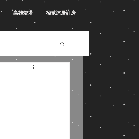
高雄燈塔
棧貳沐居訂房