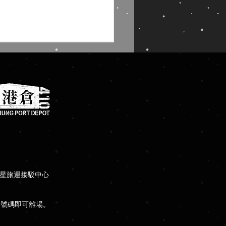
瘋高雄／棧貳庫漫遊港都
全攻略
瑪星旅運接駁中心
牌號碼即可離場。