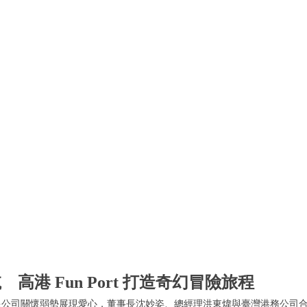
高港 Fun Port 打造奇幻冒險旅程
限公司關懷弱勢展現愛心，董事長沈妙姿、總經理洪東煒與臺灣港務公司