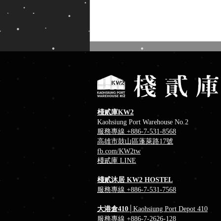
棧貳庫KW2
Kaohsiung Port Warehouse No.2
服務專線 +886-7-531-8568
高雄港大港橋─全台首座水平
高雄市鼓山區蓬萊路17號
旋轉橋
fb
.com/KW2tw
​棧貳庫 LINE
棧貳沐居 KW2 HOSTEL
服務專線 +886-7-531-7568
大港倉410
│Kaohsiung Port Depot 410
服務專線
+886-7-2626-128