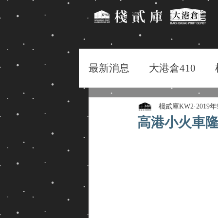
最新消息
大港倉410
棧貳庫KW2
2019
高港小火車隆重