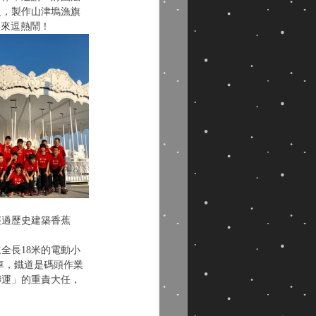
史，製作山津塢漁旗
起來逗熱鬧！
經過歷史建築香蕉
全長18米的電動小
車，鐵道是碼頭作業
聯運」的重責大任，