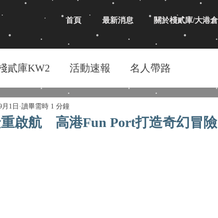
首頁
最新消息
關於棧貳庫/大港倉
棧貳庫KW2
活動速報
名人帶路
年9月1日
讀畢需時 1 分鐘
啟航 高港Fun Port打造奇幻冒險