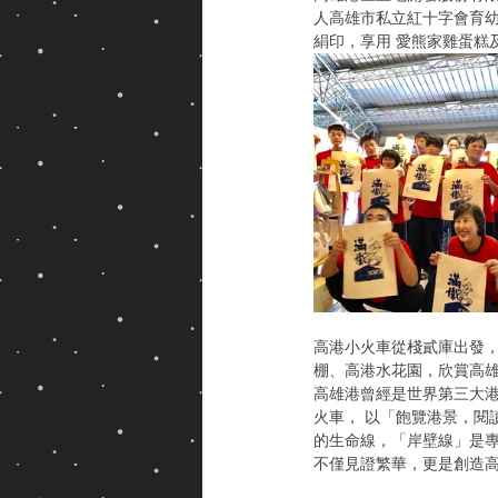
人高雄市私立紅十字會育
絹印，享用 愛熊家雞蛋糕
高港小火車從棧貳庫出發，
棚、高港水花園，欣賞高雄
高雄港曾經是世界第三大港
火車， 以「飽覽港景，閱
的生命線，「岸壁線」是
不僅見證繁華，更是創造高