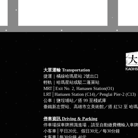
大眾運輸 Transportation
捷運｜橘線哈瑪星站 2號出口
輕軌｜哈瑪星站或駁二蓬萊站
台日韓港40網紅高雄助攻粉紅
玩客
MRT│Exit No. 2, Hamasen Station(O1)
風 陳其邁送泡芙加珍奶
巡航
LRT│Hamasen Station (C14)／Penglai Pier-2 (C13)
公車｜鹽埕埔站／搭 99 至棧貳庫
臺鐵新左營站、高雄市立美術館／搭 紅52 至 哈
停車資訊 Driving & Parking
停車場採車牌辨識進場，請至自動繳費機輸入車
小客車│平日20元、假日30元／每30分鐘
大客車│每30分鐘 40元