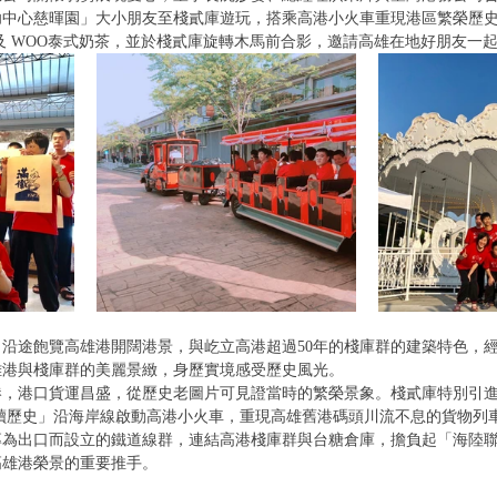
幼中心慈暉園」大小朋友至棧貳庫遊玩，搭乘高港小火車重現港區繁榮歷
及 WOO泰式奶茶，並於棧貳庫旋轉木馬前合影，邀請高雄在地好朋友一
沿途飽覽高雄港開闊港景，與屹立高港超過50年的棧庫群的建築特色，
港與棧庫群的美麗景緻，身歷實境感受歷史風光。 
，港口貨運昌盛，從歷史老圖片可見證當時的繁榮景象。棧貳庫特別引進
讀歷史」沿海岸線啟動高港小火車，重現高雄舊港碼頭川流不息的貨物列
專為出口而設立的鐵道線群，連結高港棧庫群與台糖倉庫，擔負起「海陸
雄港榮景的重要推手。 