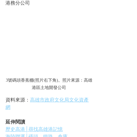
港務分公司
3號碼頭香蕉棚(照片右下角)。照片來源：高雄
港區土地開發公司
資料來源：
高雄市政府文化局文化資產
網
延伸閱讀
歷史高港│尋找高雄港記憶
海陸聯運│碼頭、鐵路、倉庫