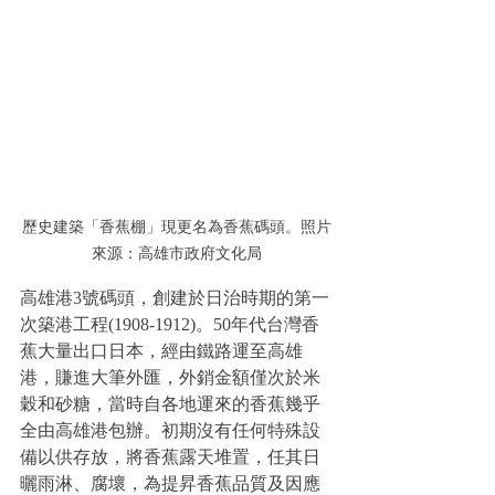
歷史建築「香蕉棚」現更名為香蕉碼頭。照片
來源：高雄市政府文化局
高雄港3號碼頭，創建於日治時期的第一
次築港工程(1908-1912)。50年代台灣香
蕉大量出口日本，經由鐵路運至高雄
港，賺進大筆外匯，外銷金額僅次於米
穀和砂糖，當時自各地運來的香蕉幾乎
全由高雄港包辦。初期沒有任何特殊設
備以供存放，將香蕉露天堆置，任其日
曬雨淋、腐壞，為提昇香蕉品質及因應