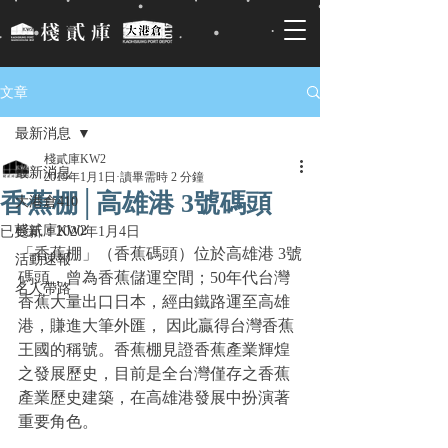
文章
最新消息
棧貳庫KW2
最新消息
2019年1月1日
讀畢需時 2 分鐘
香蕉棚│高雄港 3號碼頭
大港倉410
棧貳庫KW2
已更新：
2020年1月4日
「香蕉棚」（香蕉碼頭）位於高雄港 3號
活動速報
碼頭，曾為香蕉儲運空間；50年代台灣
名人帶路
香蕉大量出口日本，經由鐵路運至高雄
港，賺進大筆外匯， 因此贏得台灣香蕉
王國的稱號。香蕉棚見證香蕉產業輝煌
之發展歷史，目前是全台灣僅存之香蕉
產業歷史建築，在高雄港發展中扮演著
重要角色。