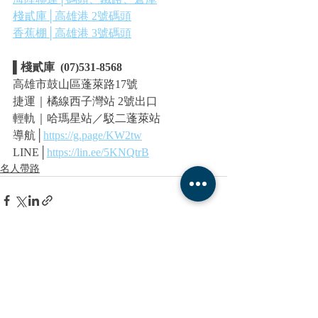
棧貳庫│高雄港 2號碼頭
香蕉棚│高雄港 3號碼頭
▌棧貳庫  (07)531-8568
高雄市鼓山區蓬萊路17號
捷運｜橘線西子灣站 2號出口
輕軌｜哈瑪星站／駁二蓬萊站
導航│
https://g.page/KW2tw
LINE│
https://lin.ee/5KNQtrB
名人帶路
最新文章
查看全部