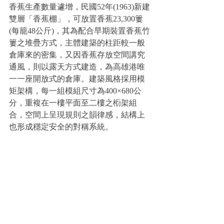
香蕉生產數量遽增，民國52年(1963)新建
雙層「香蕉棚」，可放置香蕉23,300簍
(每籠48公斤)，其為配合早期裝置香蕉竹
簍之堆疊方式，主體建築的柱距較一般
倉庫來的密集，又因香蕉存放空間講究
通風，則以露天方式建造，為高雄港唯
一一座開放式的倉庫。建築風格採用模
矩架構，每一組模組尺寸為400×680公
分，重複在一樓平面至二樓之椼架組
合，空間上呈現規則之韻律感，結構上
也形成穩定安全的對稱系統。