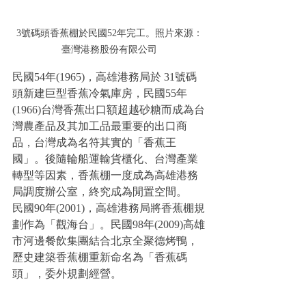
3號碼頭香蕉棚於民國52年完工。照片來源：
臺灣港務股份有限公司
民國54年(1965)，高雄港務局於 31號碼
頭新建巨型香蕉冷氣庫房，民國55年
(1966)台灣香蕉出口額超越砂糖而成為台
灣農產品及其加工品最重要的出口商
品，台灣成為名符其實的「香蕉王
國」。後隨輪船運輸貨櫃化、台灣產業
轉型等因素，香蕉棚一度成為高雄港務
局調度辦公室，終究成為閒置空間。
民國90年(2001)，高雄港務局將香蕉棚規
劃作為「觀海台」。民國98年(2009)高雄
市河邊餐飲集團結合北京全聚德烤鴨，
歷史建築香蕉棚重新命名為「香蕉碼
頭」，委外規劃經營。